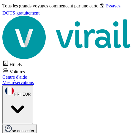
Tous les grands voyages commencent par une carte 🌎
Essayez
DOTS gratuitement
Hôtels
Voitures
Centre d'aide
Mes réservations
FR | EUR
se connecter