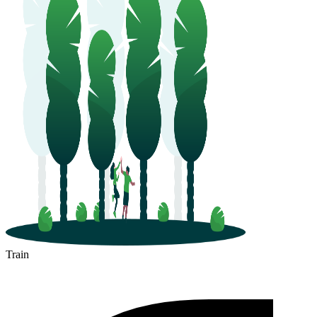
Train