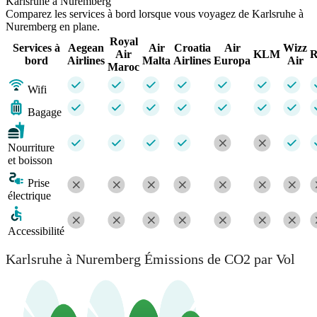
Karlsruhe à Nuremberg
Comparez les services à bord lorsque vous voyagez de Karlsruhe à
Nuremberg en plane.
Royal
Services à
Aegean
Air
Croatia
Air
Wizz
Air
KLM
R
bord
Airlines
Malta
Airlines
Europa
Air
Maroc
Wifi
Bagage
Nourriture
et boisson
Prise
électrique
Accessibilité
Karlsruhe à Nuremberg Émissions de CO2 par Vol