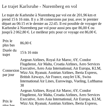
Le trajet Karlsruhe - Nuremberg en vol
Le trajet de Karlsruhe à Nuremberg par vol est de 201,96 km et
prend 15 h 16 min. Il y a 38 connexions par jour, avec le premier
départ au 06:15 et le dernier au 22:45. Il est possible de voyager de
Karlsruhe à Nuremberg par vol pour aussi peu que 86,00 € ou
jusqu'à 2 062,80 €. Le meilleur prix pour ce voyage est 86,00 €.
Prix ​​le
86,00 €
plus bas
Durée du
15 h 16 min
trajet
Aegean Airlines, Royal Air Maroc, 6Y, Condor
Flugdienst, Air Malta, Croatia Airlines, Aero Services
Executive, Aero Asia International, Air Europa, KLM,
Connexion
Wizz Air, Ryanair, Austrian Airlines, Iberia Express,
par jour
British Airways, Air France, easyJet UK, Swiss
International Air Lines, Eurowings, Vueling, Lufthansa
38
Aegean Airlines, Royal Air Maroc, 6Y, Condor
Flugdienst, Air Malta, Croatia Airlines, Aero Services
Executive, Aero Asia International, Air Europa, KLM,
Prix ​​le
Wizz Air, Ryanair, Austrian Airlines, Iberia Express,
plus bas