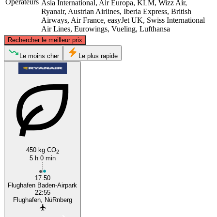
Opérateurs
Asia International, Air Europa, KLM, Wizz Air,
Ryanair, Austrian Airlines, Iberia Express, British
Airways, Air France, easyJet UK, Swiss International
Air Lines, Eurowings, Vueling, Lufthansa
©
CARTO
, ©
OpenStreetMap
contributors
Rechercher le meilleur prix
Le moins cher
Le plus rapide
Nuremberg
Karlsruhe
450 kg CO
2
5 h 0 min
17:50
Flughafen Baden-Airpark
22:55
Flughafen, NüRnberg