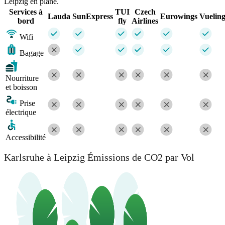
Leipzig en plane.
Services à
TUI
Czech
Lauda
SunExpress
Eurowings
Vuelin
bord
fly
Airlines
Wifi
Bagage
Nourriture
et boisson
Prise
électrique
Accessibilité
Karlsruhe à Leipzig Émissions de CO2 par Vol