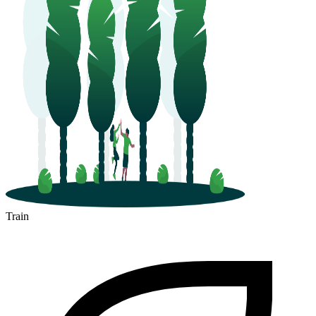
Train