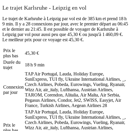
Le trajet Karlsruhe - Leipzig en vol
Le trajet de Karlsruhe à Leipzig par vol est de 385 km et prend 18 h
9 min. Il y a 28 connexions par jour, avec le premier départ au 06:45
et le dernier au 21:45. Il est possible de voyager de Karlsruhe à
Leipzig par vol pour aussi peu que 45,30 € ou jusqu'à 1 460,09 €.
Le meilleur prix pour ce voyage est 45,30 €.
Prix ​​le
45,30 €
plus bas
Durée du
18 h 9 min
trajet
TAP Air Portugal, Lauda, Holiday Europe,
SunExpress, TUI fly, Ukraine International Airlines, _,
Czech Airlines, Pobeda, Eurowings, Vueling, Ryanair,
Connexion
Wizz Air, air_italy, Lufthansa, Austrian Airlines,
par jour
TAROM, Corendon, Alitalia, Air Malta, Air Serbia,
Pegasus Airlines, Condor, Jet2, SWISS, Easyjet, Air
France, Turkish Airlines, Aegean Airlines
28
TAP Air Portugal, Lauda, Holiday Europe,
SunExpress, TUI fly, Ukraine International Airlines, _,
Czech Airlines, Pobeda, Eurowings, Vueling, Ryanair,
Prix ​​le
Wizz Air, air_italy, Lufthansa, Austrian Airlines,
plus bas