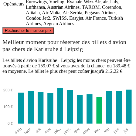
Eurowings, Vueling, Ryanair, Wizz Air, air_italy,
Opérateurs
Lufthansa, Austrian Airlines, TAROM, Corendon,
Alitalia, Air Malta, Air Serbia, Pegasus Airlines,
Condor, Jet2, SWISS, Easyjet, Air France, Turkish
Airlines, Aegean Airlines
©
CARTO
, ©
OpenStreetMap
contributors
Rechercher le meilleur prix
Leipzig
Meilleur moment pour réserver des billets d'avion
pas chers de Karlsruhe à Leipzig
Les billets d'avion Karlsruhe - Leipzig les moins chers peuvent être
trouvés à partir de 159,07 € si vous avez de la chance, ou 189,48 €
en moyenne. Le billet le plus cher peut coûter jusqu'à 212,22 €.
Karlsruhe