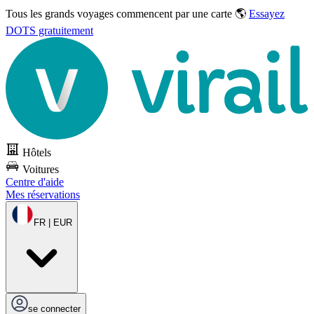
Tous les grands voyages commencent par une carte 🌎
Essayez
DOTS gratuitement
Hôtels
Voitures
Centre d'aide
Mes réservations
FR | EUR
se connecter