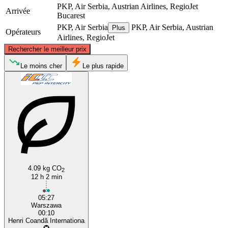
PKP, Air Serbia, Austrian Airlines, RegioJet
Arrivée
Bucarest
PKP, Air Serbia
PKP, Air Serbia, Austrian
Plus
Opérateurs
Airlines, RegioJet
©
CARTO
, ©
OpenStreetMap
contributors
Rechercher le meilleur prix
Warsaw
Le moins cher
Le plus rapide
Bucharest
4.09 kg CO
2
12 h 2 min
05:27
Warszawa
00:10
Henri Coandă Internationa