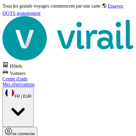
Tous les grands voyages commencent par une carte 🌎
Essayez
DOTS gratuitement
Hôtels
Voitures
Centre d'aide
Mes réservations
FR | EUR
se connecter