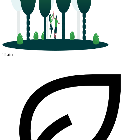
Train