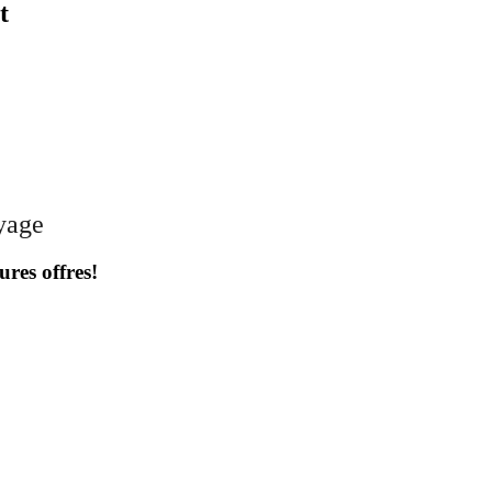
t
oyage
ures offres!