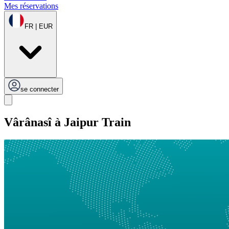
Mes réservations
FR | EUR
se connecter
Vârânasî à Jaipur Train