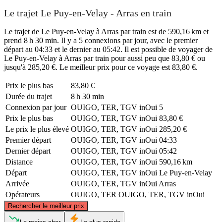
Le trajet Le Puy-en-Velay - Arras en train
Le trajet de Le Puy-en-Velay à Arras par train est de 590,16 km et
prend 8 h 30 min. Il y a 5 connexions par jour, avec le premier
départ au 04:33 et le dernier au 05:42. Il est possible de voyager de
Le Puy-en-Velay à Arras par train pour aussi peu que 83,80 € ou
jusqu'à 285,20 €. Le meilleur prix pour ce voyage est 83,80 €.
Prix ​​le plus bas
83,80 €
Durée du trajet
8 h 30 min
Connexion par jour
OUIGO, TER, TGV inOui
5
Prix ​​le plus bas
OUIGO, TER, TGV inOui
83,80 €
Le prix le plus élevé
OUIGO, TER, TGV inOui
285,20 €
Premier départ
OUIGO, TER, TGV inOui
04:33
Dernier départ
OUIGO, TER, TGV inOui
05:42
Distance
OUIGO, TER, TGV inOui
590,16 km
Départ
OUIGO, TER, TGV inOui
Le Puy-en-Velay
Arrivée
OUIGO, TER, TGV inOui
Arras
Opérateurs
OUIGO, TER
OUIGO, TER, TGV inOui
©
CARTO
, ©
OpenStreetMap
contributors
Rechercher le meilleur prix
Arras