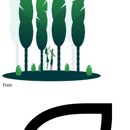
Train