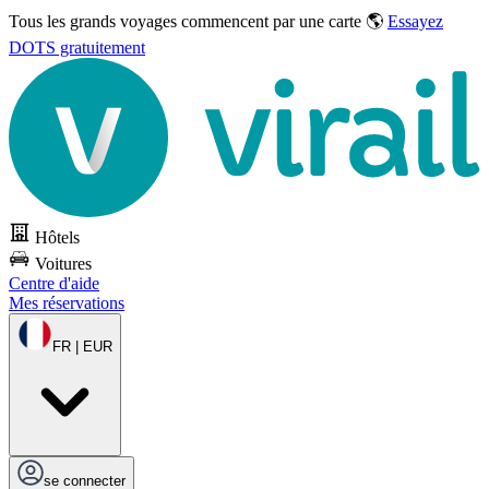
Tous les grands voyages commencent par une carte 🌎
Essayez
DOTS gratuitement
Hôtels
Voitures
Centre d'aide
Mes réservations
FR | EUR
se connecter