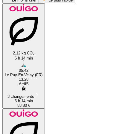
Le moins cher
Le plus rapide
2.12 kg CO
2
6 h 14 min
Le Puy-en-Velay
05:42
Le Puy-En-Velay (FR)
13:28
ArrãS
3 changements
6 h 14 min
83,80 €