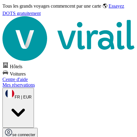
Tous les grands voyages commencent par une carte 🌎
Essayez
DOTS gratuitement
Hôtels
Voitures
Centre d'aide
Mes réservations
FR | EUR
se connecter