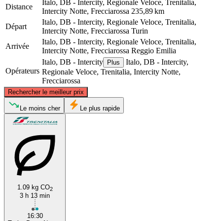
Italo, DB - Intercity, Regionale Veloce, Trenitalia,
Distance
Intercity Notte, Frecciarossa
235,89 km
Italo, DB - Intercity, Regionale Veloce, Trenitalia,
Départ
Intercity Notte, Frecciarossa
Turin
Italo, DB - Intercity, Regionale Veloce, Trenitalia,
Arrivée
Intercity Notte, Frecciarossa
Reggio Emilia
Italo, DB - Intercity
Italo, DB - Intercity,
Plus
Opérateurs
Regionale Veloce, Trenitalia, Intercity Notte,
Frecciarossa
©
CARTO
, ©
OpenStreetMap
contributors
Rechercher le meilleur prix
Le moins cher
Le plus rapide
Turin
Reggio Emilia
1.09 kg CO
2
3 h 13 min
16:30