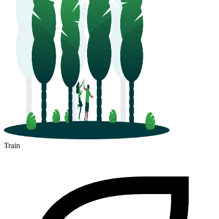
Train