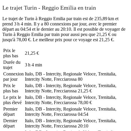
Le trajet Turin - Reggio Emilia en train
Le trajet de Turin à Reggio Emilia par train est de 235,89 km et
prend 3 h 4 min. Il y a 80 connexions par jour, avec le premier
départ au 04:54 et le dernier au 20:10. Il est possible de voyager de
Turin à Reggio Emilia par train pour aussi peu que 21,25 € ou
jusqu'à 78,00 €. Le meilleur prix pour ce voyage est 21,25 €.
Prix ​​le
21,25 €
plus bas
Durée du
3 h 4 min
trajet
Connexion
Italo, DB - Intercity, Regionale Veloce, Trenitalia,
par jour
Intercity Notte, Frecciarossa
80
Prix ​​le
Italo, DB - Intercity, Regionale Veloce, Trenitalia,
plus bas
Intercity Notte, Frecciarossa
21,25 €
Le prix le
Italo, DB - Intercity, Regionale Veloce, Trenitalia,
plus élevé
Intercity Notte, Frecciarossa
78,00 €
Premier
Italo, DB - Intercity, Regionale Veloce, Trenitalia,
départ
Intercity Notte, Frecciarossa
04:54
Dernier
Italo, DB - Intercity, Regionale Veloce, Trenitalia,
départ
Intercity Notte, Frecciarossa
20:10