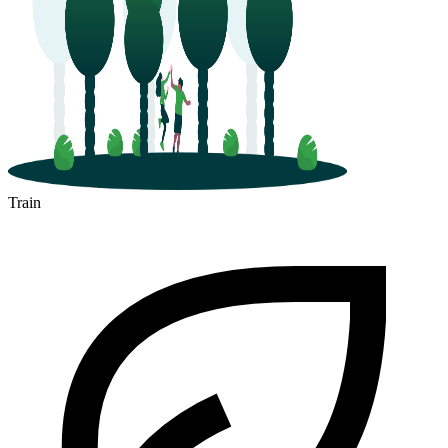
Train