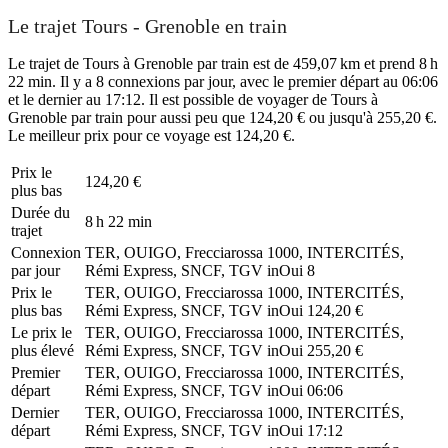
Le trajet Tours - Grenoble en train
Le trajet de Tours à Grenoble par train est de 459,07 km et prend 8 h
22 min. Il y a 8 connexions par jour, avec le premier départ au 06:06
et le dernier au 17:12. Il est possible de voyager de Tours à
Grenoble par train pour aussi peu que 124,20 € ou jusqu'à 255,20 €.
Le meilleur prix pour ce voyage est 124,20 €.
Prix ​​le
124,20 €
plus bas
Durée du
8 h 22 min
trajet
Connexion
TER, OUIGO, Frecciarossa 1000, INTERCITÉS,
par jour
Rémi Express, SNCF, TGV inOui
8
Prix ​​le
TER, OUIGO, Frecciarossa 1000, INTERCITÉS,
plus bas
Rémi Express, SNCF, TGV inOui
124,20 €
Le prix le
TER, OUIGO, Frecciarossa 1000, INTERCITÉS,
plus élevé
Rémi Express, SNCF, TGV inOui
255,20 €
Premier
TER, OUIGO, Frecciarossa 1000, INTERCITÉS,
départ
Rémi Express, SNCF, TGV inOui
06:06
Dernier
TER, OUIGO, Frecciarossa 1000, INTERCITÉS,
départ
Rémi Express, SNCF, TGV inOui
17:12