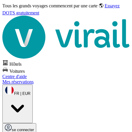
Tous les grands voyages commencent par une carte 🌎
Essayez
DOTS gratuitement
Hôtels
Voitures
Centre d'aide
Mes réservations
FR | EUR
se connecter