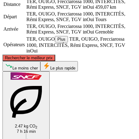
TER, OUIGO, Frecciarossa 1000, INTERCITÉS,
Distance
Rémi Express, SNCF, TGV inOui
459,07 km
TER, OUIGO, Frecciarossa 1000, INTERCITÉS,
Départ
Rémi Express, SNCF, TGV inOui
Tours
TER, OUIGO, Frecciarossa 1000, INTERCITÉS,
Arrivée
Rémi Express, SNCF, TGV inOui
Grenoble
TER, OUIGO
TER, OUIGO, Frecciarossa
Plus
Opérateurs
1000, INTERCITÉS, Rémi Express, SNCF, TGV
inOui
©
CARTO
, ©
OpenStreetMap
contributors
Rechercher le meilleur prix
Tours
Le moins cher
Le plus rapide
2.47 kg CO
2
Grenoble
7 h 16 min