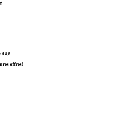
t
oyage
ures offres!