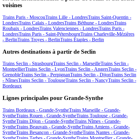
Hôtel
0.81km du centre
Fasthotel Dunkerque
2 (+1 Des énfants)
Double
3 Rue de la porte de Lille
65,90 €
/Nuit