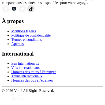
Hôtel
6.53km du centre
3 Étoiles Hôtel
Hôtel - Restaurant Au Tonnelier
4 (+3 Des énfants)
Quadruple
4 rue du Mont de Piété
102,55 €
/Nuit
Questions fréquemment posées