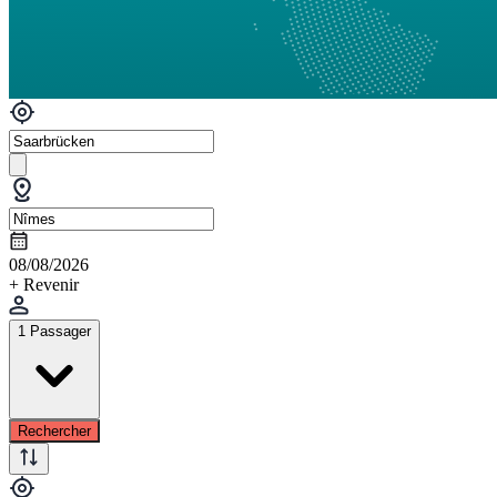
08/08/2026
+ Revenir
1 Passager
Rechercher