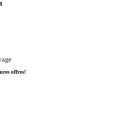
t
oyage
ures offres!