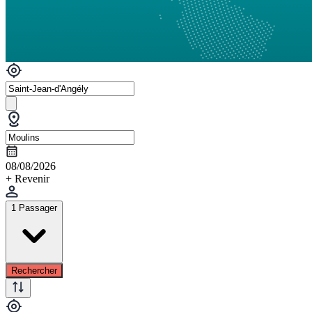
08/08/2026
+ Revenir
1 Passager
Rechercher