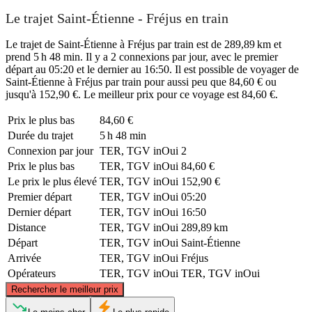
Le trajet Saint-Étienne - Fréjus en train
Le trajet de Saint-Étienne à Fréjus par train est de 289,89 km et
prend 5 h 48 min. Il y a 2 connexions par jour, avec le premier
départ au 05:20 et le dernier au 16:50. Il est possible de voyager de
Saint-Étienne à Fréjus par train pour aussi peu que 84,60 € ou
jusqu'à 152,90 €. Le meilleur prix pour ce voyage est 84,60 €.
Prix ​​le plus bas
84,60 €
Durée du trajet
5 h 48 min
Connexion par jour
TER, TGV inOui
2
Prix ​​le plus bas
TER, TGV inOui
84,60 €
Le prix le plus élevé
TER, TGV inOui
152,90 €
Premier départ
TER, TGV inOui
05:20
Dernier départ
TER, TGV inOui
16:50
Distance
TER, TGV inOui
289,89 km
Départ
TER, TGV inOui
Saint-Étienne
Arrivée
TER, TGV inOui
Fréjus
Opérateurs
TER, TGV inOui
TER, TGV inOui
©
CARTO
, ©
OpenStreetMap
contributors
Rechercher le meilleur prix
Saint-Etienne