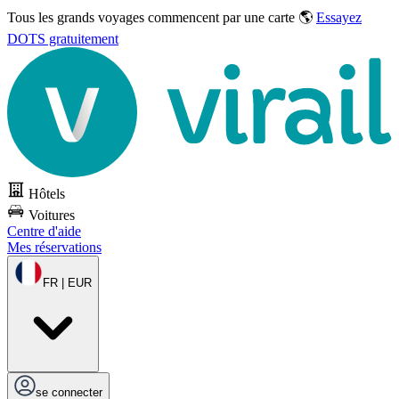
Tous les grands voyages commencent par une carte 🌎
Essayez
DOTS gratuitement
Hôtels
Voitures
Centre d'aide
Mes réservations
FR | EUR
se connecter