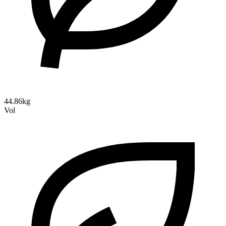
44.86kg
Vol