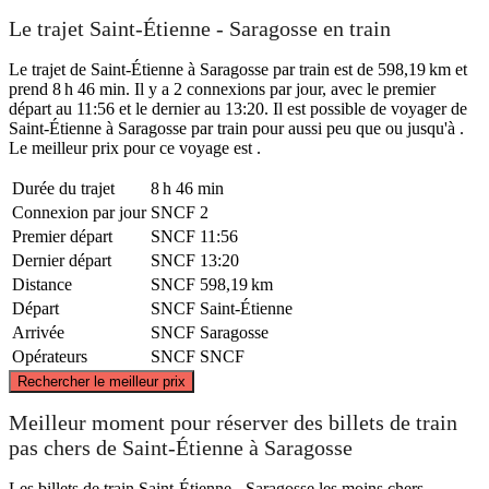
Le trajet Saint-Étienne - Saragosse en train
Le trajet de Saint-Étienne à Saragosse par train est de 598,19 km et
prend 8 h 46 min. Il y a 2 connexions par jour, avec le premier
départ au 11:56 et le dernier au 13:20. Il est possible de voyager de
Saint-Étienne à Saragosse par train pour aussi peu que ou jusqu'à .
Le meilleur prix pour ce voyage est .
Durée du trajet
8 h 46 min
Connexion par jour
SNCF
2
Premier départ
SNCF
11:56
Dernier départ
SNCF
13:20
Distance
SNCF
598,19 km
Départ
SNCF
Saint-Étienne
Arrivée
SNCF
Saragosse
Opérateurs
SNCF
SNCF
©
CARTO
, ©
OpenStreetMap
contributors
Rechercher le meilleur prix
Saint-Etienne
Meilleur moment pour réserver des billets de train
pas chers de Saint-Étienne à Saragosse
Les billets de train Saint-Étienne - Saragosse les moins chers