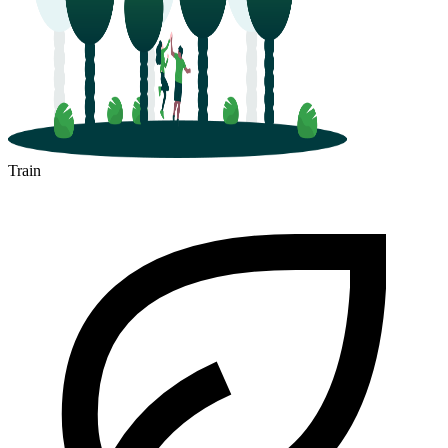
Train