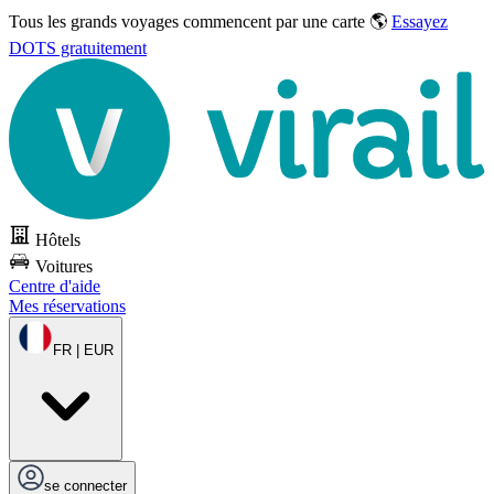
Tous les grands voyages commencent par une carte 🌎
Essayez
DOTS gratuitement
Hôtels
Voitures
Centre d'aide
Mes réservations
FR | EUR
se connecter