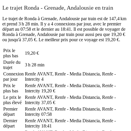
Le trajet Ronda - Grenade, Andalousie en train
Le trajet de Ronda à Grenade, Andalousie par train est de 147,4 km
et prend 3 h 28 min. Il y a 4 connexions par jour, avec le premier
départ au 07:58 et le dernier au 18:41. Il est possible de voyager de
Ronda à Grenade, Andalousie par train pour aussi peu que 19,20 €
ou jusqu'à 37,05 €. Le meilleur prix pour ce voyage est 19,20 €.
Prix ​​le
19,20 €
plus bas
Durée du
3 h 28 min
trajet
Connexion
Renfe AVANT, Renfe - Media Distancia, Renfe -
par jour
Intercity
4
Prix ​​le
Renfe AVANT, Renfe - Media Distancia, Renfe -
plus bas
Intercity
19,20 €
Le prix le
Renfe AVANT, Renfe - Media Distancia, Renfe -
plus élevé
Intercity
37,05 €
Premier
Renfe AVANT, Renfe - Media Distancia, Renfe -
départ
Intercity
07:58
Dernier
Renfe AVANT, Renfe - Media Distancia, Renfe -
départ
Intercity
18:41