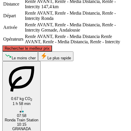
Renfe AVANT, Renfe - Media Distancia, Renfe -
Distance
Intercity
147,4 km
Renfe AVANT, Renfe - Media Distancia, Renfe -
Départ
Intercity
Ronda
Renfe AVANT, Renfe - Media Distancia, Renfe -
Arrivée
Intercity
Grenade, Andalousie
Renfe AVANT, Renfe - Media Distancia
Renfe
Opérateurs
AVANT, Renfe - Media Distancia, Renfe - Intercity
©
CARTO
, ©
OpenStreetMap
contributors
Rechercher le meilleur prix
Le moins cher
Le plus rapide
Granada
0.67 kg CO
2
Ronda
1 h 58 min
07:58
Ronda Train Station
10:15
GRANADA