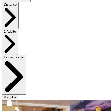
Distance
1 Adulte
Le moins cher
Voir plus