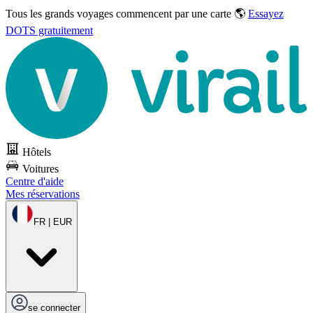
Tous les grands voyages commencent par une carte 🌎
Essayez
DOTS gratuitement
Hôtels
Voitures
Centre d'aide
Mes réservations
FR | EUR
se connecter