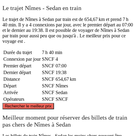
Le trajet Nîmes - Sedan en train
Le trajet de Nîmes à Sedan par train est de 654,67 km et prend 7 h
40 min. Il y a 4 connexions par jour, avec le premier départ au 07:00
et le dernier au 19:38. Il est possible de voyager de Nîmes à Sedan
par train pour aussi peu que ou jusqu'à . Le meilleur prix pour ce
voyage est .
Durée du trajet
7 h 40 min
Connexion par jour
SNCF
4
Premier départ
SNCF
07:00
Dernier départ
SNCF
19:38
Distance
SNCF
654,67 km
Départ
SNCF
Nîmes
Arrivée
SNCF
Sedan
Opérateurs
SNCF
SNCF
©
CARTO
, ©
OpenStreetMap
contributors
Rechercher le meilleur prix
Sedan
Meilleur moment pour réserver des billets de train
pas chers de Nîmes à Sedan
Les billets de train Nîmes - Sedan les moins chers peuvent être