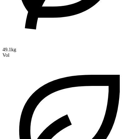
49.1kg
Vol