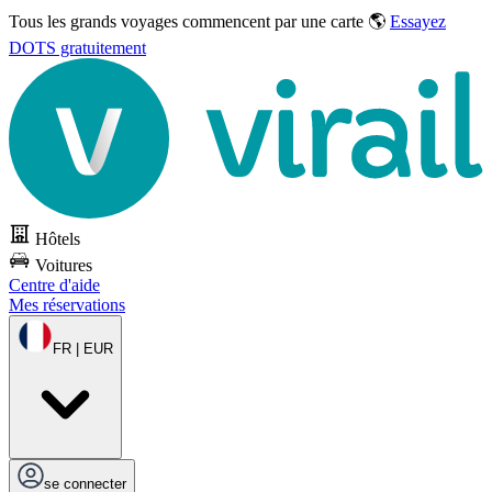
Tous les grands voyages commencent par une carte 🌎
Essayez
DOTS gratuitement
Hôtels
Voitures
Centre d'aide
Mes réservations
FR | EUR
se connecter