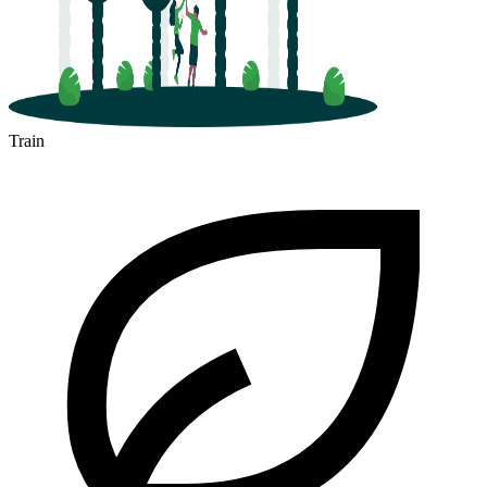
Train