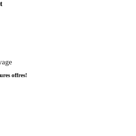
t
oyage
ures offres!