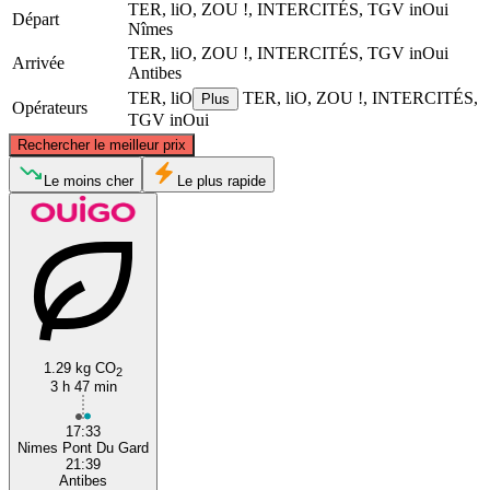
TER, liO, ZOU !, INTERCITÉS, TGV inOui
Départ
Nîmes
TER, liO, ZOU !, INTERCITÉS, TGV inOui
Arrivée
Antibes
TER, liO
TER, liO, ZOU !, INTERCITÉS,
Plus
Opérateurs
TGV inOui
©
CARTO
, ©
OpenStreetMap
contributors
Rechercher le meilleur prix
Le moins cher
Le plus rapide
Nîmes
Antibes
1.29 kg CO
2
3 h 47 min
17:33
Nimes Pont Du Gard
21:39
Antibes