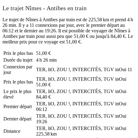
Le trajet Nîmes - Antibes en train
Le trajet de Nîmes à Antibes par train est de 225,58 km et prend 4 h
26 min. Il y a 11 connexions par jour, avec le premier départ au
06:12 et le dernier au 19:26. Il est possible de voyager de Nîmes à
Antibes par train pour aussi peu que 51,00 € ou jusqu'à 84,40 €. Le
meilleur prix pour ce voyage est 51,00 €.
Prix ​​le plus bas
51,00 €
Durée du trajet
4 h 26 min
Connexion par
TER, liO, ZOU !, INTERCITÉS, TGV inOui
11
jour
TER, liO, ZOU !, INTERCITÉS, TGV inOui
Prix ​​le plus bas
51,00 €
Le prix le plus
TER, liO, ZOU !, INTERCITÉS, TGV inOui
élevé
84,40 €
TER, liO, ZOU !, INTERCITÉS, TGV inOui
Premier départ
06:12
TER, liO, ZOU !, INTERCITÉS, TGV inOui
Dernier départ
19:26
TER, liO, ZOU !, INTERCITÉS, TGV inOui
Distance
225,58 km