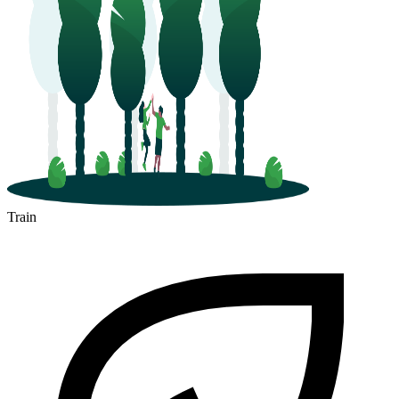
Train