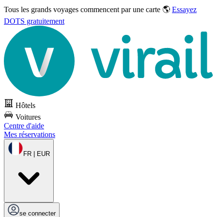
Tous les grands voyages commencent par une carte 🌎
Essayez
DOTS gratuitement
Hôtels
Voitures
Centre d'aide
Mes réservations
FR | EUR
se connecter