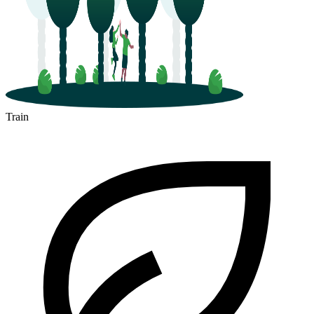
Train