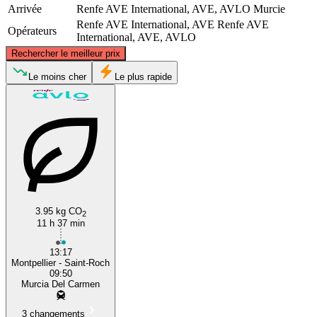
Arrivée
Renfe AVE International, AVE, AVLO
Murcie
Renfe AVE International, AVE
Renfe AVE
Opérateurs
International, AVE, AVLO
©
CARTO
, ©
OpenStreetMap
contributors
Rechercher le meilleur prix
Montpellier
Le moins cher
Le plus rapide
3.95 kg CO
2
Murcia
11 h 37 min
13:17
Montpellier - Saint-Roch
09:50
Murcia Del Carmen
3 changements