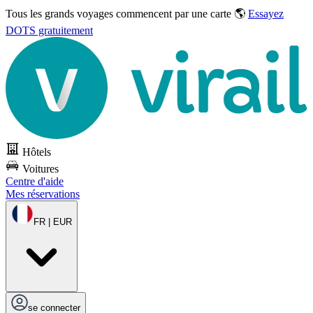
Tous les grands voyages commencent par une carte 🌎
Essayez
DOTS gratuitement
Hôtels
Voitures
Centre d'aide
Mes réservations
FR | EUR
se connecter