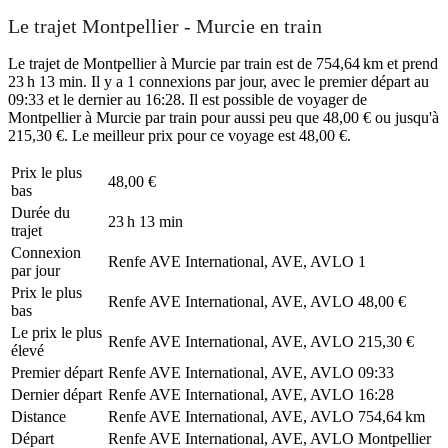
Le trajet Montpellier - Murcie en train
Le trajet de Montpellier à Murcie par train est de 754,64 km et prend
23 h 13 min. Il y a 1 connexions par jour, avec le premier départ au
09:33 et le dernier au 16:28. Il est possible de voyager de
Montpellier à Murcie par train pour aussi peu que 48,00 € ou jusqu'à
215,30 €. Le meilleur prix pour ce voyage est 48,00 €.
Prix ​​le plus
48,00 €
bas
Durée du
23 h 13 min
trajet
Connexion
Renfe AVE International, AVE, AVLO
1
par jour
Prix ​​le plus
Renfe AVE International, AVE, AVLO
48,00 €
bas
Le prix le plus
Renfe AVE International, AVE, AVLO
215,30 €
élevé
Premier départ
Renfe AVE International, AVE, AVLO
09:33
Dernier départ
Renfe AVE International, AVE, AVLO
16:28
Distance
Renfe AVE International, AVE, AVLO
754,64 km
Départ
Renfe AVE International, AVE, AVLO
Montpellier