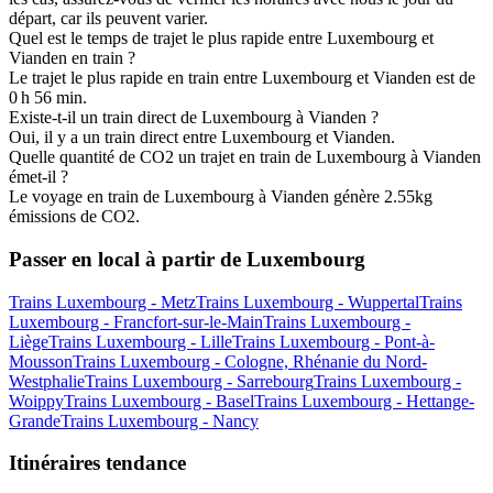
départ, car ils peuvent varier.
Quel est le temps de trajet le plus rapide entre Luxembourg et
Vianden en train ?
Le trajet le plus rapide en train entre Luxembourg et Vianden est de
0 h 56 min.
Existe-t-il un train direct de Luxembourg à Vianden ?
Oui, il y a un train direct entre Luxembourg et Vianden.
Quelle quantité de CO2 un trajet en train de Luxembourg à Vianden
émet-il ?
Le voyage en train de Luxembourg à Vianden génère 2.55kg
émissions de CO2.
Passer en local à partir de Luxembourg
Trains Luxembourg - Metz
Trains Luxembourg - Wuppertal
Trains
Luxembourg - Francfort-sur-le-Main
Trains Luxembourg -
Liège
Trains Luxembourg - Lille
Trains Luxembourg - Pont-à-
Mousson
Trains Luxembourg - Cologne, Rhénanie du Nord-
Westphalie
Trains Luxembourg - Sarrebourg
Trains Luxembourg -
Woippy
Trains Luxembourg - Basel
Trains Luxembourg - Hettange-
Grande
Trains Luxembourg - Nancy
Itinéraires tendance