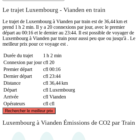
Le trajet Luxembourg - Vianden en train
Le trajet de Luxembourg à Vianden par train est de 36,44 km et
prend 1 h 2 min. Il y a 20 connexions par jour, avec le premier
départ au 00:16 et le dernier au 23:44. Il est possible de voyager de
Luxembourg à Vianden par train pour aussi peu que ou jusqu'à . Le
meilleur prix pour ce voyage est .
Durée du trajet
1 h 2 min
Connexion par jour
cfl
20
Premier départ
cfl
00:16
Dernier départ
cfl
23:44
Distance
cfl
36,44 km
Départ
cfl
Luxembourg
Arrivée
cfl
Vianden
Opérateurs
cfl
cfl
©
CARTO
, ©
OpenStreetMap
contributors
Rechercher le meilleur prix
Vianden
Luxembourg à Vianden Émissions de CO2 par Train