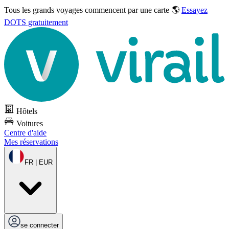
Tous les grands voyages commencent par une carte 🌎
Essayez
DOTS gratuitement
Hôtels
Voitures
Centre d'aide
Mes réservations
FR | EUR
se connecter