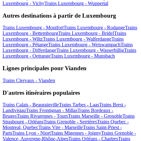
Luxembourg - Vichy
Trains Luxembourg - Wuppertal
Autres destinations à partir de Luxembourg
Trains Luxembourg - Moutfort
Trains Luxembourg - Rodange
Trains
Luxembourg - Bettembourg
Trains Luxembourg - Bridel
Trains
Luxembourg - Wiltz
Trains Luxembourg - Walferdange
Trains
Luxembourg - Pétange
Trains Luxembourg - Weiswampach
Trains
Luxembourg - Differdange
Trains Luxembourg - Wasserbillig
Trains
Luxembourg - Oetrange
Trains Luxembourg - Munsbach
Lignes principales pour Vianden
Trains Clervaux - Vianden
D'autres itinéraires populaires
Trains Calais - Beaurainville
Trains Tarbes - Laas
Trains Brest -
Landivisiau
Trains Frontignan - Millas
Trains Bordeaux -
Bruges
Trains Rivarennes - Tours
Trains Marseille - Grenoble
Trains
Strasbourg - Orléans
Trains Grenoble - Serrières
Trains Quebec -
Montreal, Quebec
Trains Vire - Marseille
Trains Saint-Priest -
Paris
Trains Lyon - Niort
Trains Migennes - Joigny
Trains Grenoble -
Valence, Auvergne-Rhône-Alpes
Trains Orléans - Chartres
Trains