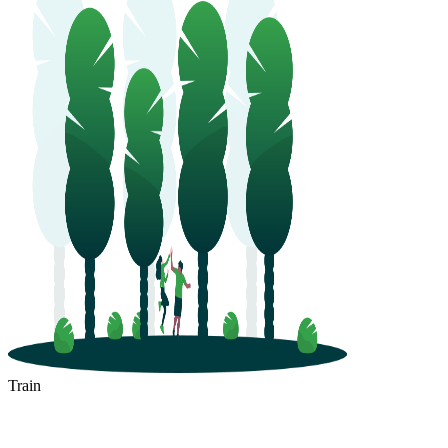
Remich
Train