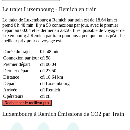
Le trajet Luxembourg - Remich en train
Le trajet de Luxembourg à Remich par train est de 18,64 km et
prend 0 h 48 min. Il y a 58 connexions par jour, avec le premier
départ au 00:04 et le dernier au 23:50. Il est possible de voyager de
Luxembourg à Remich par train pour aussi peu que ou jusqu'à . Le
meilleur prix pour ce voyage est .
Durée du trajet
0 h 48 min
Connexion par jour
cfl
58
Premier départ
cfl
00:04
Dernier départ
cfl
23:50
Distance
cfl
18,64 km
Départ
cfl
Luxembourg
Arrivée
cfl
Remich
Opérateurs
cfl
cfl
©
CARTO
, ©
OpenStreetMap
contributors
Rechercher le meilleur prix
Luxembourg à Remich Émissions de CO2 par Train
Luxembourg