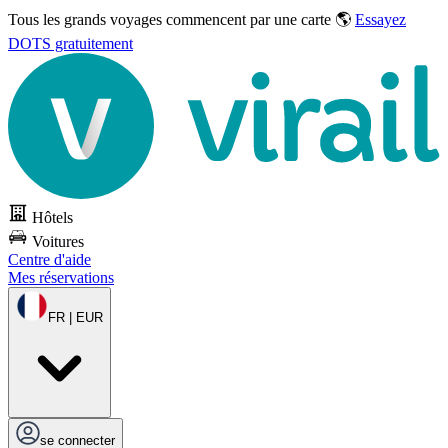
Tous les grands voyages commencent par une carte 🌎
Essayez
DOTS gratuitement
Hôtels
Voitures
Centre d'aide
Mes réservations
FR | EUR
se connecter