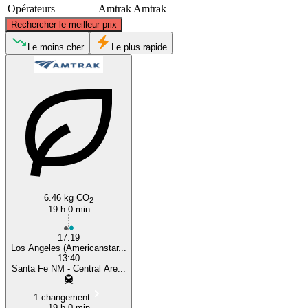
Opérateurs
Amtrak
Amtrak
©
CARTO
, ©
OpenStreetMap
contributors
Rechercher le meilleur prix
Le moins cher
Le plus rapide
Santa Fe, NM
Los Angeles, CA
6.46 kg CO
2
19 h 0 min
17:19
Los Angeles (Americanstar...
13:40
Santa Fe NM - Central Are...
1 changement
19 h 0 min