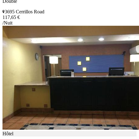
Double
3695 Cerrillos Road
117,65 €
/Nuit
Hôtel