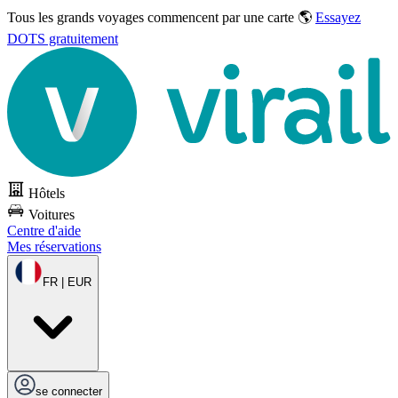
Tous les grands voyages commencent par une carte 🌎
Essayez
DOTS gratuitement
Hôtels
Voitures
Centre d'aide
Mes réservations
FR | EUR
se connecter