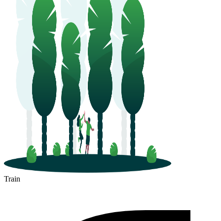
Train