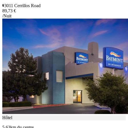
3011 Cerrillos Road
89,73 €
/Nuit
Hôtel
5.63km du centre