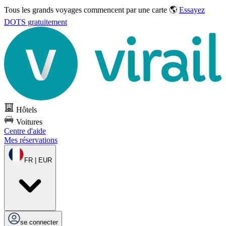
Tous les grands voyages commencent par une carte 🌎
Essayez
DOTS gratuitement
Hôtels
Voitures
Centre d'aide
Mes réservations
FR | EUR
se connecter