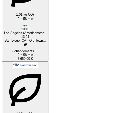
1.01 kg CO
2
2 h 58 min
10:10
Los Angeles (Americanstar...
13:21
San Diego, CA - Old Town...
2 changements
2 h 58 min
6 659,00 €