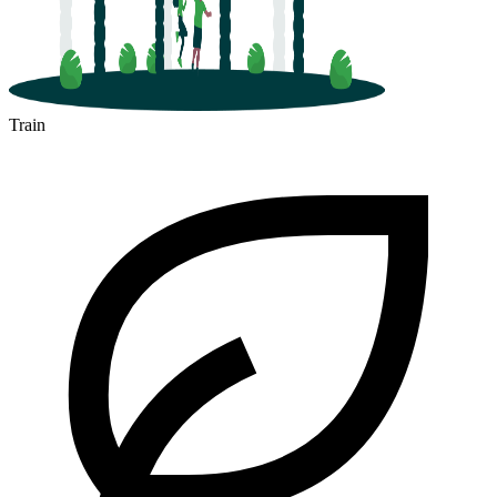
Train