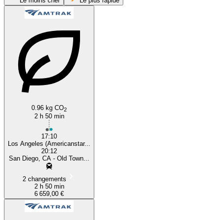
Le moins cher
Le plus rapide
San Diego, CA
0.96 kg CO
2
2 h 50 min
17:10
Los Angeles (Americanstar...
20:12
San Diego, CA - Old Town...
2 changements
2 h 50 min
6 659,00 €