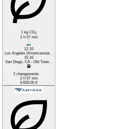
1 kg CO
2
2 h 57 min
12:10
Los Angeles (Americanstar...
15:16
San Diego, CA - Old Town...
2 changements
2 h 57 min
6 659,00 €