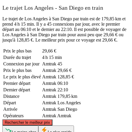
Le trajet Los Angeles - San Diego en train
Le trajet de Los Angeles à San Diego par train est de 179,85 km et
prend 4 h 15 min. Il y a 45 connexions par jour, avec le premier
départ au 06:10 et le dernier au 22:10. Il est possible de voyager de
Los Angeles à San Diego par train pour aussi peu que 29,66 € ou
jusqu'à 128,85 €. Le meilleur prix pour ce voyage est 29,66 €.
Prix ​​le plus bas
29,66 €
Durée du trajet
4 h 15 min
Connexion par jour
Amtrak
45
Prix ​​le plus bas
Amtrak
29,66 €
Le prix le plus élevé
Amtrak
128,85 €
Premier départ
Amtrak
06:10
Dernier départ
Amtrak
22:10
Distance
Amtrak
179,85 km
Départ
Amtrak
Los Angeles
Arrivée
Amtrak
San Diego
Opérateurs
Amtrak
Amtrak
©
CARTO
, ©
OpenStreetMap
contributors
Rechercher le meilleur prix
Los Angeles, CA