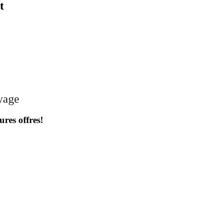
t
oyage
ures offres!