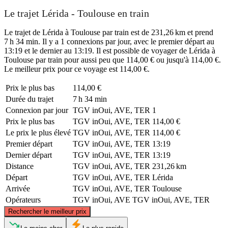
Le trajet Lérida - Toulouse en train
Le trajet de Lérida à Toulouse par train est de 231,26 km et prend
7 h 34 min. Il y a 1 connexions par jour, avec le premier départ au
13:19 et le dernier au 13:19. Il est possible de voyager de Lérida à
Toulouse par train pour aussi peu que 114,00 € ou jusqu'à 114,00 €.
Le meilleur prix pour ce voyage est 114,00 €.
Prix ​​le plus bas
114,00 €
Durée du trajet
7 h 34 min
Connexion par jour
TGV inOui, AVE, TER
1
Prix ​​le plus bas
TGV inOui, AVE, TER
114,00 €
Le prix le plus élevé
TGV inOui, AVE, TER
114,00 €
Premier départ
TGV inOui, AVE, TER
13:19
Dernier départ
TGV inOui, AVE, TER
13:19
Distance
TGV inOui, AVE, TER
231,26 km
Départ
TGV inOui, AVE, TER
Lérida
Arrivée
TGV inOui, AVE, TER
Toulouse
Opérateurs
TGV inOui, AVE
TGV inOui, AVE, TER
©
CARTO
, ©
OpenStreetMap
contributors
Rechercher le meilleur prix
Toulouse