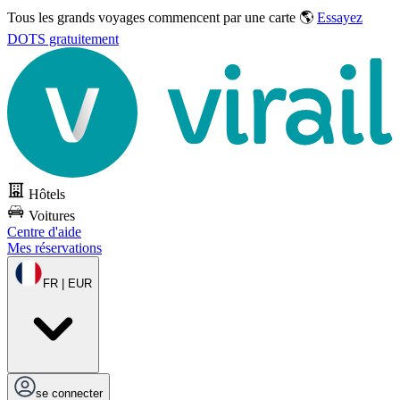
Tous les grands voyages commencent par une carte 🌎
Essayez
DOTS gratuitement
Hôtels
Voitures
Centre d'aide
Mes réservations
FR | EUR
se connecter