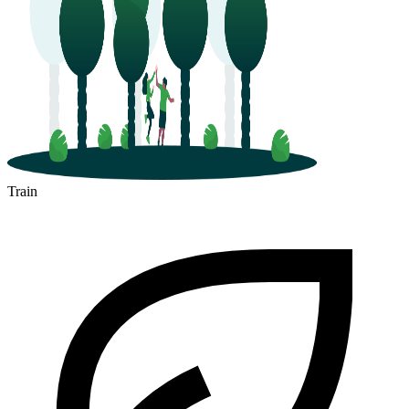
Train