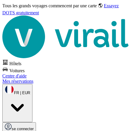
Tous les grands voyages commencent par une carte 🌎
Essayez
DOTS gratuitement
Hôtels
Voitures
Centre d'aide
Mes réservations
FR | EUR
se connecter