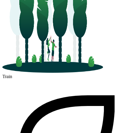
Hyères
Train