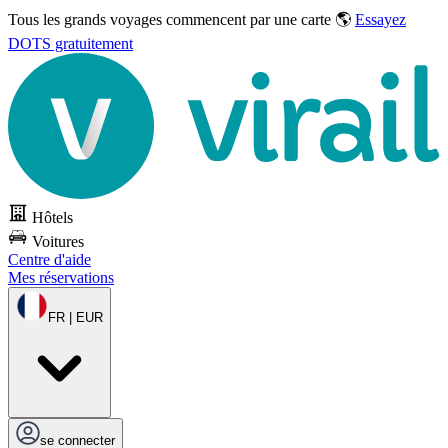
Tous les grands voyages commencent par une carte 🌎
Essayez
DOTS gratuitement
Hôtels
Voitures
Centre d'aide
Mes réservations
FR | EUR
se connecter