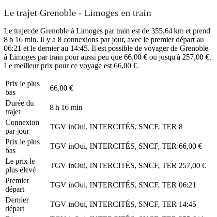
Le trajet Grenoble - Limoges en train
Le trajet de Grenoble à Limoges par train est de 355,64 km et prend
8 h 16 min. Il y a 8 connexions par jour, avec le premier départ au
06:21 et le dernier au 14:45. Il est possible de voyager de Grenoble
à Limoges par train pour aussi peu que 66,00 € ou jusqu'à 257,00 €.
Le meilleur prix pour ce voyage est 66,00 €.
Prix ​​le plus
66,00 €
bas
Durée du
8 h 16 min
trajet
Connexion
TGV inOui, INTERCITÉS, SNCF, TER
8
par jour
Prix ​​le plus
TGV inOui, INTERCITÉS, SNCF, TER
66,00 €
bas
Le prix le
TGV inOui, INTERCITÉS, SNCF, TER
257,00 €
plus élevé
Premier
TGV inOui, INTERCITÉS, SNCF, TER
06:21
départ
Dernier
TGV inOui, INTERCITÉS, SNCF, TER
14:45
départ