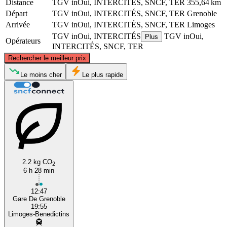
Distance
TGV inOui, INTERCITÉS, SNCF, TER
355,64 km
Départ
TGV inOui, INTERCITÉS, SNCF, TER
Grenoble
Arrivée
TGV inOui, INTERCITÉS, SNCF, TER
Limoges
TGV inOui, INTERCITÉS
TGV inOui,
Plus
Opérateurs
INTERCITÉS, SNCF, TER
©
CARTO
, ©
OpenStreetMap
contributors
Rechercher le meilleur prix
Le moins cher
Le plus rapide
Limoges
Grenoble
2.2 kg CO
2
6 h 28 min
12:47
Gare De Grenoble
19:55
Limoges-Benedictins