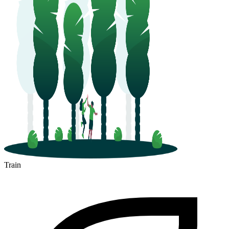
Train