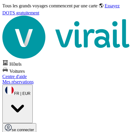
Tous les grands voyages commencent par une carte 🌎
Essayez
DOTS gratuitement
Hôtels
Voitures
Centre d'aide
Mes réservations
FR | EUR
se connecter