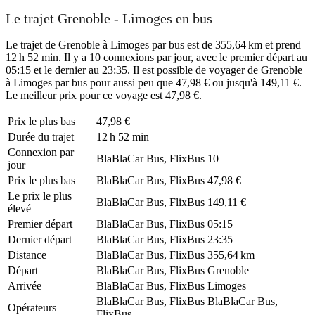
Le trajet Grenoble - Limoges en bus
Le trajet de Grenoble à Limoges par bus est de 355,64 km et prend
12 h 52 min. Il y a 10 connexions par jour, avec le premier départ au
05:15 et le dernier au 23:35. Il est possible de voyager de Grenoble
à Limoges par bus pour aussi peu que 47,98 € ou jusqu'à 149,11 €.
Le meilleur prix pour ce voyage est 47,98 €.
Prix ​​le plus bas
47,98 €
Durée du trajet
12 h 52 min
Connexion par
BlaBlaCar Bus, FlixBus
10
jour
Prix ​​le plus bas
BlaBlaCar Bus, FlixBus
47,98 €
Le prix le plus
BlaBlaCar Bus, FlixBus
149,11 €
élevé
Premier départ
BlaBlaCar Bus, FlixBus
05:15
Dernier départ
BlaBlaCar Bus, FlixBus
23:35
Distance
BlaBlaCar Bus, FlixBus
355,64 km
Départ
BlaBlaCar Bus, FlixBus
Grenoble
Arrivée
BlaBlaCar Bus, FlixBus
Limoges
BlaBlaCar Bus, FlixBus
BlaBlaCar Bus,
Opérateurs
FlixBus