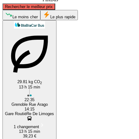
©
CARTO
, ©
OpenStreetMap
contributors
Rechercher le meilleur prix
Le moins cher
Le plus rapide
Limoges
Grenoble
29.81 kg CO
2
13 h 15 min
22:35
Grenoble Rue Arago
14:15
Gare RoutièRe De Limoges
1 changement
13 h 15 min
39,23 €