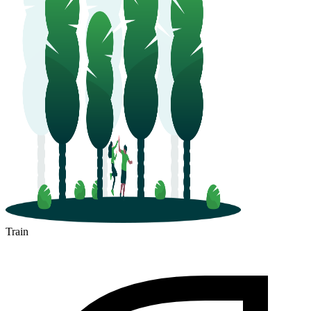
Train