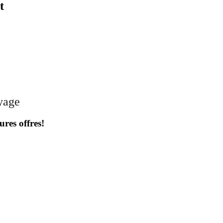
t
oyage
ures offres!