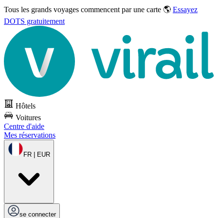
Tous les grands voyages commencent par une carte 🌎
Essayez
DOTS gratuitement
Hôtels
Voitures
Centre d'aide
Mes réservations
FR | EUR
se connecter