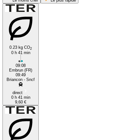
Le moins cher
Le plus rapide
0.23 kg CO
2
0 h 41 min
Embrun
09:08
Embrun (FR)
09:49
Briancon - Sncf
direct
0 h 41 min
9,60 €