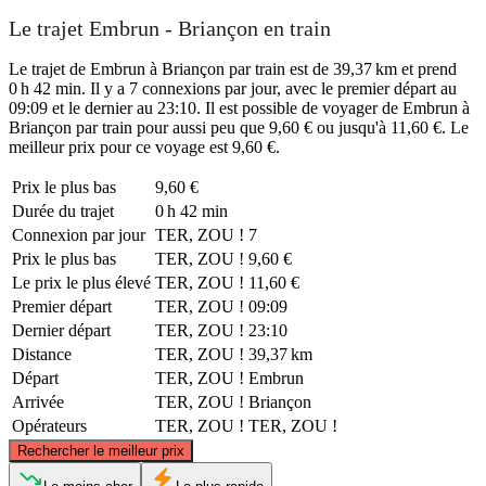
Le trajet Embrun - Briançon en train
Le trajet de Embrun à Briançon par train est de 39,37 km et prend
0 h 42 min. Il y a 7 connexions par jour, avec le premier départ au
09:09 et le dernier au 23:10. Il est possible de voyager de Embrun à
Briançon par train pour aussi peu que 9,60 € ou jusqu'à 11,60 €. Le
meilleur prix pour ce voyage est 9,60 €.
Prix ​​le plus bas
9,60 €
Durée du trajet
0 h 42 min
Connexion par jour
TER, ZOU !
7
Prix ​​le plus bas
TER, ZOU !
9,60 €
Le prix le plus élevé
TER, ZOU !
11,60 €
Premier départ
TER, ZOU !
09:09
Dernier départ
TER, ZOU !
23:10
Distance
TER, ZOU !
39,37 km
Départ
TER, ZOU !
Embrun
Arrivée
TER, ZOU !
Briançon
Opérateurs
TER, ZOU !
TER, ZOU !
©
CARTO
, ©
OpenStreetMap
contributors
Rechercher le meilleur prix
Briançon