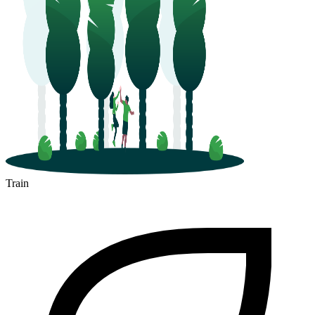
Train