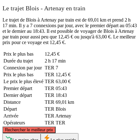
Le trajet Blois - Artenay en train
Le trajet de Blois à Artenay par train est de 69,01 km et prend 2 h
17 min. Il y a 7 connexions par jour, avec le premier départ au 05:43
et le dernier au 18:43. Il est possible de voyager de Blois à Artenay
par train pour aussi peu que 12,45 € ou jusqu'à 63,00 €. Le meilleur
prix pour ce voyage est 12,45 €.
Prix ​​le plus bas
12,45 €
Durée du trajet
2 h 17 min
Connexion par jour
TER
7
Prix ​​le plus bas
TER
12,45 €
Le prix le plus élevé
TER
63,00 €
Premier départ
TER
05:43
Dernier départ
TER
18:43
Distance
TER
69,01 km
Départ
TER
Blois
Arrivée
TER
Artenay
Opérateurs
TER
TER
©
CARTO
, ©
OpenStreetMap
contributors
Rechercher le meilleur prix
Artenay