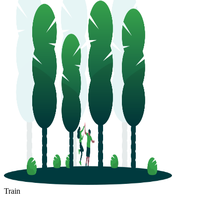
Train