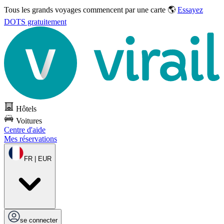
Tous les grands voyages commencent par une carte 🌎
Essayez
DOTS gratuitement
Hôtels
Voitures
Centre d'aide
Mes réservations
FR | EUR
se connecter