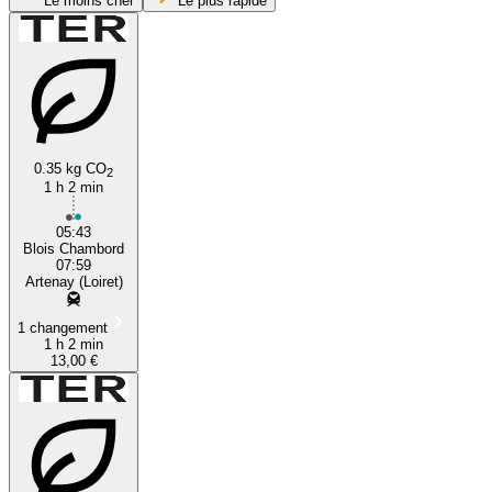
Le moins cher
Le plus rapide
0.35 kg CO
2
1 h 2 min
Blois
05:43
Blois Chambord
07:59
Artenay (Loiret)
1 changement
1 h 2 min
13,00 €