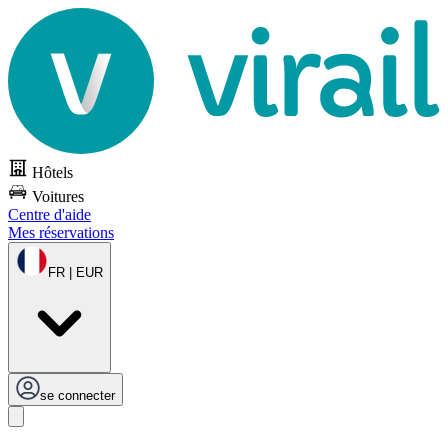
Hôtels
Voitures
Centre d'aide
Mes réservations
FR | EUR
se connecter