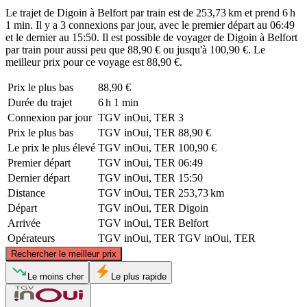
Le trajet de Digoin à Belfort par train est de 253,73 km et prend 6 h
1 min. Il y a 3 connexions par jour, avec le premier départ au 06:49
et le dernier au 15:50. Il est possible de voyager de Digoin à Belfort
par train pour aussi peu que 88,90 € ou jusqu'à 100,90 €. Le
meilleur prix pour ce voyage est 88,90 €.
Prix ​​le plus bas
88,90 €
Durée du trajet
6 h 1 min
Connexion par jour
TGV inOui, TER
3
Prix ​​le plus bas
TGV inOui, TER
88,90 €
Le prix le plus élevé
TGV inOui, TER
100,90 €
Premier départ
TGV inOui, TER
06:49
Dernier départ
TGV inOui, TER
15:50
Distance
TGV inOui, TER
253,73 km
Départ
TGV inOui, TER
Digoin
Arrivée
TGV inOui, TER
Belfort
Opérateurs
TGV inOui, TER
TGV inOui, TER
©
CARTO
, ©
OpenStreetMap
contributors
Rechercher le meilleur prix
Belfort
Le moins cher
Le plus rapide