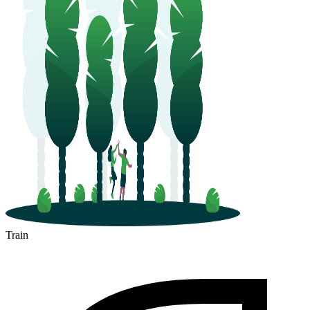
Train