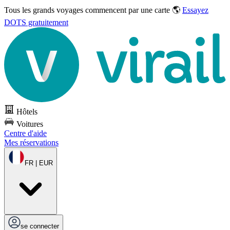
Tous les grands voyages commencent par une carte 🌎
Essayez
DOTS gratuitement
Hôtels
Voitures
Centre d'aide
Mes réservations
FR | EUR
se connecter