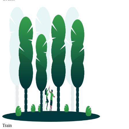
Train