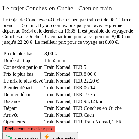
Le trajet Conches-en-Ouche - Caen en train
Le trajet de Conches-en-Ouche à Caen par train est de 98,12 km et
prend 1 h 55 min. Il y a 5 connexions par jour, avec le premier
départ au 06:14 et le dernier au 19:35. Il est possible de voyager de
Conches-en-Ouche à Caen par train pour aussi peu que 8,00 € ou
jusqu'à 22,20 €. Le meilleur prix pour ce voyage est 8,00 €.
Prix ​​le plus bas
8,00 €
Durée du trajet
1 h 55 min
Connexion par jour
Train Nomad, TER
5
Prix ​​le plus bas
Train Nomad, TER
8,00 €
Le prix le plus élevé
Train Nomad, TER
22,20 €
Premier départ
Train Nomad, TER
06:14
Dernier départ
Train Nomad, TER
19:35
Distance
Train Nomad, TER
98,12 km
Départ
Train Nomad, TER
Conches-en-Ouche
Arrivée
Train Nomad, TER
Caen
Opérateurs
Train Nomad, TER
Train Nomad, TER
©
CARTO
, ©
OpenStreetMap
contributors
Rechercher le meilleur prix