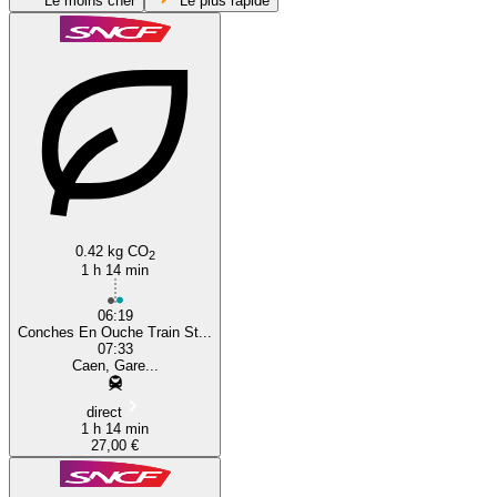
Le moins cher
Le plus rapide
Caen
Conches-en-Ouche
0.42 kg CO
2
1 h 14 min
06:19
Conches En Ouche Train St...
07:33
Caen, Gare...
direct
1 h 14 min
27,00 €