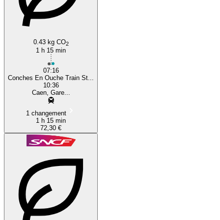
0.43 kg CO
2
1 h 15 min
07:16
Conches En Ouche Train St...
10:36
Caen, Gare...
1 changement
1 h 15 min
72,30 €