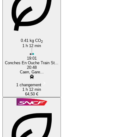
0.41 kg CO
2
1 h 12 min
19:01
Conches En Ouche Train St...
20:48
Caen, Gare...
1 changement
1 h 12 min
64,50 €