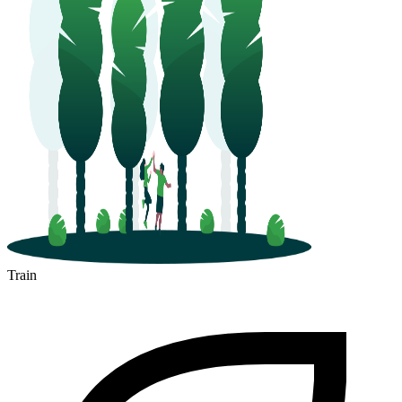
Train