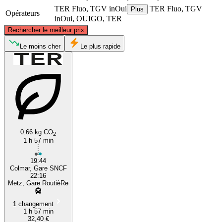
TER Fluo, TGV inOui
TER Fluo, TGV
Plus
Opérateurs
inOui, OUIGO, TER
©
CARTO
, ©
OpenStreetMap
contributors
Rechercher le meilleur prix
Metz
Le moins cher
Le plus rapide
0.66 kg CO
2
1 h 57 min
Colmar
19:44
Colmar, Gare SNCF
22:16
Metz, Gare RoutièRe
1 changement
1 h 57 min
32,40 €