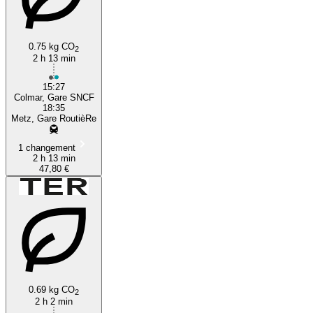
0.75 kg CO
2
2 h 13 min
15:27
Colmar, Gare SNCF
18:35
Metz, Gare RoutièRe
1 changement
2 h 13 min
47,80 €
0.69 kg CO
2
2 h 2 min