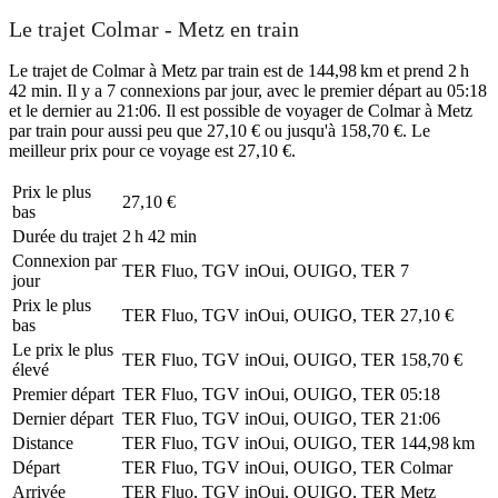
Le trajet Colmar - Metz en train
Le trajet de Colmar à Metz par train est de 144,98 km et prend 2 h
42 min. Il y a 7 connexions par jour, avec le premier départ au 05:18
et le dernier au 21:06. Il est possible de voyager de Colmar à Metz
par train pour aussi peu que 27,10 € ou jusqu'à 158,70 €. Le
meilleur prix pour ce voyage est 27,10 €.
Prix ​​le plus
27,10 €
bas
Durée du trajet
2 h 42 min
Connexion par
TER Fluo, TGV inOui, OUIGO, TER
7
jour
Prix ​​le plus
TER Fluo, TGV inOui, OUIGO, TER
27,10 €
bas
Le prix le plus
TER Fluo, TGV inOui, OUIGO, TER
158,70 €
élevé
Premier départ
TER Fluo, TGV inOui, OUIGO, TER
05:18
Dernier départ
TER Fluo, TGV inOui, OUIGO, TER
21:06
Distance
TER Fluo, TGV inOui, OUIGO, TER
144,98 km
Départ
TER Fluo, TGV inOui, OUIGO, TER
Colmar
Arrivée
TER Fluo, TGV inOui, OUIGO, TER
Metz