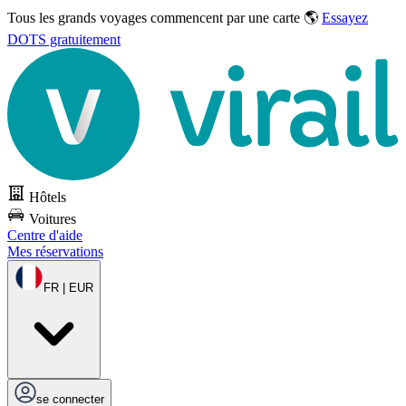
Tous les grands voyages commencent par une carte 🌎
Essayez
DOTS gratuitement
Hôtels
Voitures
Centre d'aide
Mes réservations
FR | EUR
se connecter