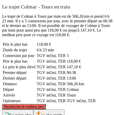
Le trajet Colmar - Tours en train
Le trajet de Colmar à Tours par train est de 506,26 km et prend 6 h
23 min. Il y a 5 connexions par jour, avec le premier départ au 06:38
et le dernier au 13:06. Il est possible de voyager de Colmar à Tours
par train pour aussi peu que 118,00 € ou jusqu'à 147,10 €. Le
meilleur prix pour ce voyage est 118,00 €.
Prix ​​le plus bas
118,00 €
Durée du trajet
6 h 23 min
Connexion par jour
TGV inOui, TER
5
Prix ​​le plus bas
TGV inOui, TER
118,00 €
Le prix le plus élevé
TGV inOui, TER
147,10 €
Premier départ
TGV inOui, TER
06:38
Dernier départ
TGV inOui, TER
13:06
Distance
TGV inOui, TER
506,26 km
Départ
TGV inOui, TER
Colmar
Arrivée
TGV inOui, TER
Tours
Opérateurs
TGV inOui, TER
TGV inOui, TER
©
CARTO
, ©
OpenStreetMap
contributors
Rechercher le meilleur prix