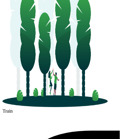
Train