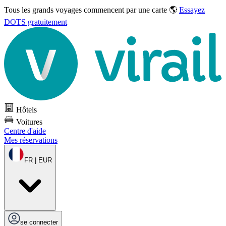
Tous les grands voyages commencent par une carte 🌎
Essayez
DOTS gratuitement
Hôtels
Voitures
Centre d'aide
Mes réservations
FR | EUR
se connecter