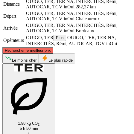
OUIGO, TER, TER NA, INTERCITÉS, Rémi,
Distance
AUTOCAR, TGV inOui
282,27 km
OUIGO, TER, TER NA, INTERCITÉS, Rémi,
Départ
AUTOCAR, TGV inOui
Châteauroux
OUIGO, TER, TER NA, INTERCITÉS, Rémi,
Arrivée
AUTOCAR, TGV inOui
Bordeaux
OUIGO, TER
OUIGO, TER, TER NA,
Plus
Opérateurs
INTERCITÉS, Rémi, AUTOCAR, TGV inOui
©
CARTO
, ©
OpenStreetMap
contributors
Rechercher le meilleur prix
Châteauroux
Le moins cher
Le plus rapide
Bordeaux
1.98 kg CO
2
5 h 50 min