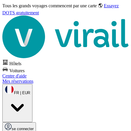
Tous les grands voyages commencent par une carte 🌎
Essayez
DOTS gratuitement
Hôtels
Voitures
Centre d'aide
Mes réservations
FR | EUR
se connecter