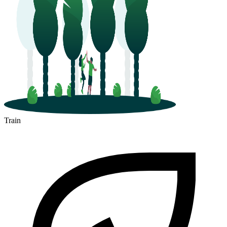
Train