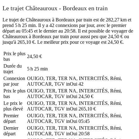
Le trajet Châteauroux - Bordeaux en train
Le trajet de Châteauroux à Bordeaux par train est de 282,27 km et
prend 5 h 25 min. Il y a 42 connexions par jour, avec le premier
départ au 05:45 et le dernier au 20:58. Il est possible de voyager de
Châteauroux à Bordeaux par train pour aussi peu que 24,50 € ou
jusqu'à 265,10 €. Le meilleur prix pour ce voyage est 24,50 €.
Prix ​​le plus
24,50 €
bas
Durée du
5 h 25 min
trajet
Connexion
OUIGO, TER, TER NA, INTERCITÉS, Rémi,
par jour
AUTOCAR, TGV inOui
42
Prix ​​le plus
OUIGO, TER, TER NA, INTERCITÉS, Rémi,
bas
AUTOCAR, TGV inOui
24,50 €
Le prix le
OUIGO, TER, TER NA, INTERCITÉS, Rémi,
plus élevé
AUTOCAR, TGV inOui
265,10 €
Premier
OUIGO, TER, TER NA, INTERCITÉS, Rémi,
départ
AUTOCAR, TGV inOui
05:45
Dernier
OUIGO, TER, TER NA, INTERCITÉS, Rémi,
départ
AUTOCAR, TGV inOui
20:58