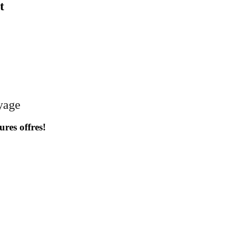
t
oyage
ures offres!