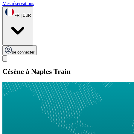
Mes réservations
FR | EUR
se connecter
Césène à Naples Train