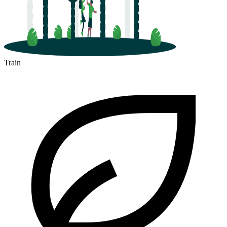
Train