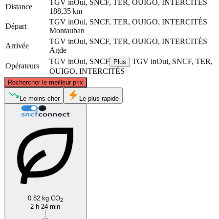
TGV inOui, SNCF, TER, OUIGO, INTERCITÉS
Distance
188,35 km
TGV inOui, SNCF, TER, OUIGO, INTERCITÉS
Départ
Montauban
TGV inOui, SNCF, TER, OUIGO, INTERCITÉS
Arrivée
Agde
TGV inOui, SNCF
TGV inOui, SNCF, TER,
Plus
Opérateurs
OUIGO, INTERCITÉS
©
CARTO
, ©
OpenStreetMap
contributors
Rechercher le meilleur prix
Le moins cher
Le plus rapide
Montauban
Agde
0.82 kg CO
2
2 h 24 min