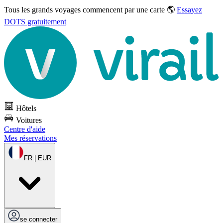
Tous les grands voyages commencent par une carte 🌎
Essayez
DOTS gratuitement
Hôtels
Voitures
Centre d'aide
Mes réservations
FR | EUR
se connecter