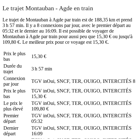
Le trajet Montauban - Agde en train
Le trajet de Montauban à Agde par train est de 188,35 km et prend
3 h 57 min. Il y a 8 connexions par jour, avec le premier départ au
05:32 et le dernier au 16:09. Il est possible de voyager de
Montauban à Agde par train pour aussi peu que 15,30 € ou jusqu'à
109,80 €. Le meilleur prix pour ce voyage est 15,30 €.
Prix ​​le plus
15,30 €
bas
Durée du
3 h 57 min
trajet
Connexion
TGV inOui, SNCF, TER, OUIGO, INTERCITÉS
8
par jour
Prix ​​le plus
TGV inOui, SNCF, TER, OUIGO, INTERCITÉS
bas
15,30 €
Le prix le
TGV inOui, SNCF, TER, OUIGO, INTERCITÉS
plus élevé
109,80 €
Premier
TGV inOui, SNCF, TER, OUIGO, INTERCITÉS
départ
05:32
Dernier
TGV inOui, SNCF, TER, OUIGO, INTERCITÉS
départ
16:09