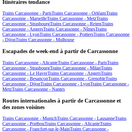
Itinéraires tendance
Trains Carcassonne - Paris
Trains Carcassonne - Orléans
Trains
Carcassonne - Marseille
Trains Carcassonne - Metz
Trains
Carcassonne - Strasbourg
Trains Carcassonne - Reims
Trains
Carcassonne - Angers
Trains Carcassonne - Nîmes
Trains
Carcassonne - Lyon
Trains Carcassonne - Poitiers
Trains Carcassonne
- Dijon
Trains Carcassonne - Mulhouse
Escapades de week-end à partir de Carcassonne
Trains Carcassonne - Alicante
Trains Carcassonne - Paris
Trains
Carcassonne - Strasbourg
Trains Carcassonne - Milan
Trains
Carcassonne - Le Havre
Trains Carcassonne - Angers
Trains
Carcassonne - Besançon
Trains Carcassonne - Grenoble
Trains
Carcassonne - Dijon
Trains Carcassonne - Lyon
Trains Carcassonne -
Metz
Trains Carcassonne - Nantes
Routes internationales à partir de Carcassonne et
des zones voisines
Trains Carcassonne - Munich
Trains Carcassonne - Lausanne
Trains
Carcassonne - Portbou
Trains Carcassonne - Alicante
Trains
Carcassonne - Francfort-sur-le-Main
Trains Carcassonne -