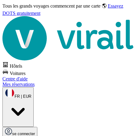
Tous les grands voyages commencent par une carte 🌎
Essayez
DOTS gratuitement
Hôtels
Voitures
Centre d'aide
Mes réservations
FR | EUR
se connecter