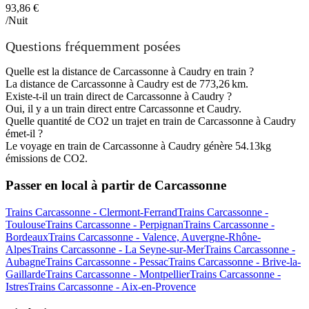
93,86 €
/Nuit
Questions fréquemment posées
Quelle est la distance de Carcassonne à Caudry en train ?
La distance de Carcassonne à Caudry est de 773,26 km.
Existe-t-il un train direct de Carcassonne à Caudry ?
Oui, il y a un train direct entre Carcassonne et Caudry.
Quelle quantité de CO2 un trajet en train de Carcassonne à Caudry
émet-il ?
Le voyage en train de Carcassonne à Caudry génère 54.13kg
émissions de CO2.
Passer en local à partir de Carcassonne
Trains Carcassonne - Clermont-Ferrand
Trains Carcassonne -
Toulouse
Trains Carcassonne - Perpignan
Trains Carcassonne -
Bordeaux
Trains Carcassonne - Valence, Auvergne-Rhône-
Alpes
Trains Carcassonne - La Seyne-sur-Mer
Trains Carcassonne -
Aubagne
Trains Carcassonne - Pessac
Trains Carcassonne - Brive-la-
Gaillarde
Trains Carcassonne - Montpellier
Trains Carcassonne -
Istres
Trains Carcassonne - Aix-en-Provence