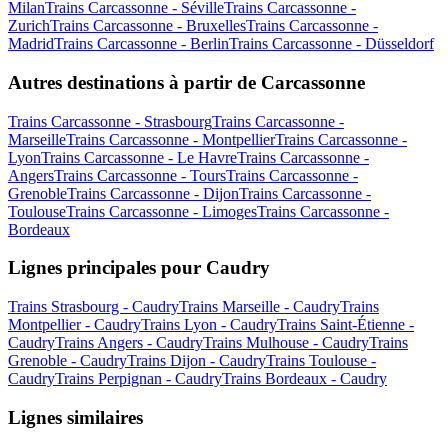
Milan
Trains Carcassonne - Séville
Trains Carcassonne -
Zurich
Trains Carcassonne - Bruxelles
Trains Carcassonne -
Madrid
Trains Carcassonne - Berlin
Trains Carcassonne - Düsseldorf
Autres destinations à partir de Carcassonne
Trains Carcassonne - Strasbourg
Trains Carcassonne -
Marseille
Trains Carcassonne - Montpellier
Trains Carcassonne -
Lyon
Trains Carcassonne - Le Havre
Trains Carcassonne -
Angers
Trains Carcassonne - Tours
Trains Carcassonne -
Grenoble
Trains Carcassonne - Dijon
Trains Carcassonne -
Toulouse
Trains Carcassonne - Limoges
Trains Carcassonne -
Bordeaux
Lignes principales pour Caudry
Trains Strasbourg - Caudry
Trains Marseille - Caudry
Trains
Montpellier - Caudry
Trains Lyon - Caudry
Trains Saint-Étienne -
Caudry
Trains Angers - Caudry
Trains Mulhouse - Caudry
Trains
Grenoble - Caudry
Trains Dijon - Caudry
Trains Toulouse -
Caudry
Trains Perpignan - Caudry
Trains Bordeaux - Caudry
Lignes similaires