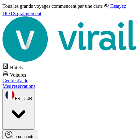
Tous les grands voyages commencent par une carte 🌎
Essayez
DOTS gratuitement
Hôtels
Voitures
Centre d'aide
Mes réservations
FR | EUR
se connecter