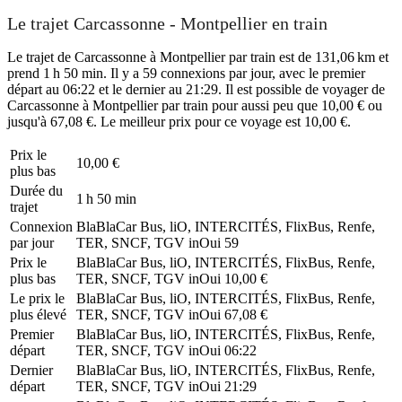
Le trajet Carcassonne - Montpellier en train
Le trajet de Carcassonne à Montpellier par train est de 131,06 km et
prend 1 h 50 min. Il y a 59 connexions par jour, avec le premier
départ au 06:22 et le dernier au 21:29. Il est possible de voyager de
Carcassonne à Montpellier par train pour aussi peu que 10,00 € ou
jusqu'à 67,08 €. Le meilleur prix pour ce voyage est 10,00 €.
Prix ​​le
10,00 €
plus bas
Durée du
1 h 50 min
trajet
Connexion
BlaBlaCar Bus, liO, INTERCITÉS, FlixBus, Renfe,
par jour
TER, SNCF, TGV inOui
59
Prix ​​le
BlaBlaCar Bus, liO, INTERCITÉS, FlixBus, Renfe,
plus bas
TER, SNCF, TGV inOui
10,00 €
Le prix le
BlaBlaCar Bus, liO, INTERCITÉS, FlixBus, Renfe,
plus élevé
TER, SNCF, TGV inOui
67,08 €
Premier
BlaBlaCar Bus, liO, INTERCITÉS, FlixBus, Renfe,
départ
TER, SNCF, TGV inOui
06:22
Dernier
BlaBlaCar Bus, liO, INTERCITÉS, FlixBus, Renfe,
départ
TER, SNCF, TGV inOui
21:29