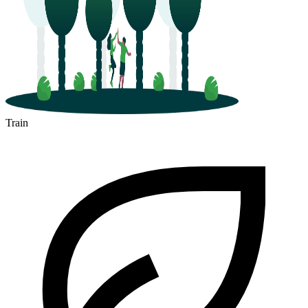
Train