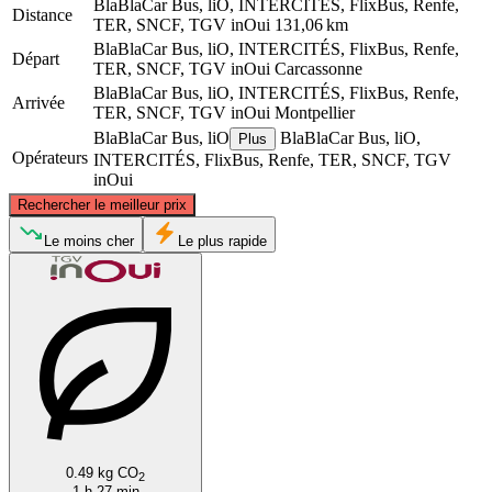
BlaBlaCar Bus, liO, INTERCITÉS, FlixBus, Renfe,
Distance
TER, SNCF, TGV inOui
131,06 km
BlaBlaCar Bus, liO, INTERCITÉS, FlixBus, Renfe,
Départ
TER, SNCF, TGV inOui
Carcassonne
BlaBlaCar Bus, liO, INTERCITÉS, FlixBus, Renfe,
Arrivée
TER, SNCF, TGV inOui
Montpellier
BlaBlaCar Bus, liO
BlaBlaCar Bus, liO,
Plus
Opérateurs
INTERCITÉS, FlixBus, Renfe, TER, SNCF, TGV
inOui
©
CARTO
, ©
OpenStreetMap
contributors
Rechercher le meilleur prix
Le moins cher
Le plus rapide
Montpellier
Carcassonne
0.49 kg CO
2
1 h 27 min