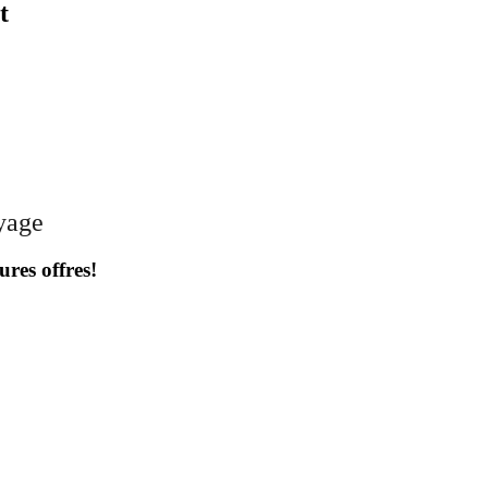
t
oyage
ures offres!