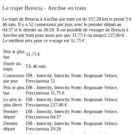
Le trajet Brescia - Ancône en train
Le trajet de Brescia à Ancône par train est de 337,28 km et prend 5 h
46 min. Il y a 52 connexions par jour, avec le premier départ au
04:37 et le dernier au 20:28. Il est possible de voyager de Brescia à
Ancône par train pour aussi peu que 31,75 € ou jusqu'à 237,00 €.
Le meilleur prix pour ce voyage est 31,75 €.
Prix ​​le plus
31,75 €
bas
Durée du
5 h 46 min
trajet
Connexion
DB - Intercity, Intercity Notte, Regionale Veloce,
par jour
Frecciarossa
52
Prix ​​le plus
DB - Intercity, Intercity Notte, Regionale Veloce,
bas
Frecciarossa
31,75 €
Le prix le
DB - Intercity, Intercity Notte, Regionale Veloce,
plus élevé
Frecciarossa
237,00 €
Premier
DB - Intercity, Intercity Notte, Regionale Veloce,
départ
Frecciarossa
04:37
Dernier
DB - Intercity, Intercity Notte, Regionale Veloce,
départ
Frecciarossa
20:28