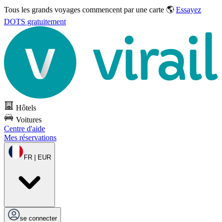
Tous les grands voyages commencent par une carte 🌎
Essayez
DOTS gratuitement
Hôtels
Voitures
Centre d'aide
Mes réservations
FR | EUR
se connecter