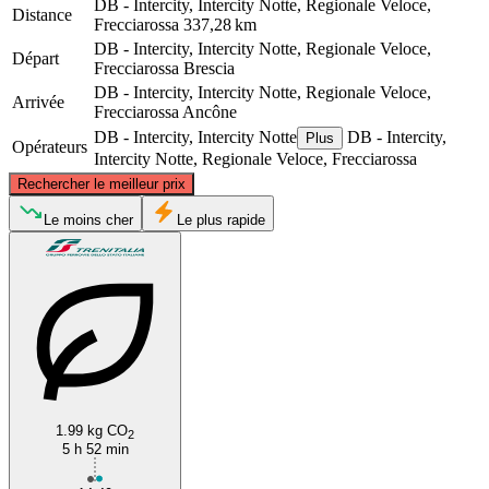
DB - Intercity, Intercity Notte, Regionale Veloce,
Distance
Frecciarossa
337,28 km
DB - Intercity, Intercity Notte, Regionale Veloce,
Départ
Frecciarossa
Brescia
DB - Intercity, Intercity Notte, Regionale Veloce,
Arrivée
Frecciarossa
Ancône
DB - Intercity, Intercity Notte
DB - Intercity,
Plus
Opérateurs
Intercity Notte, Regionale Veloce, Frecciarossa
©
CARTO
, ©
OpenStreetMap
contributors
Rechercher le meilleur prix
Brescia
Le moins cher
Le plus rapide
1.99 kg CO
Ancona
2
5 h 52 min