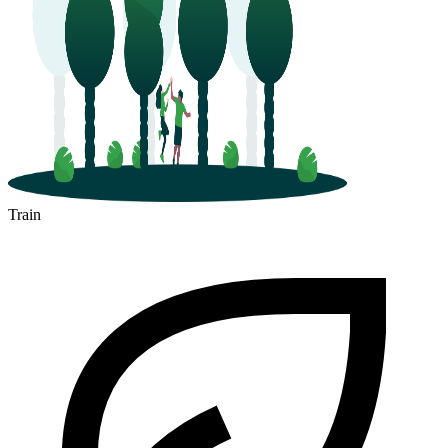
Train