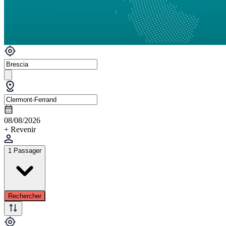
08/08/2026
+ Revenir
1 Passager
Rechercher