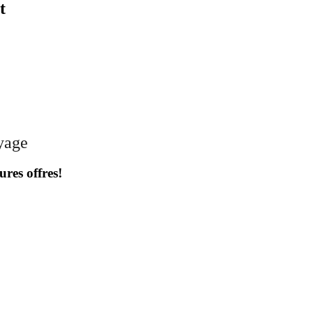
t
oyage
ures offres!