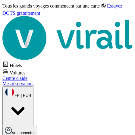
Tous les grands voyages commencent par une carte 🌎
Essayez
DOTS gratuitement
Hôtels
Voitures
Centre d'aide
Mes réservations
FR | EUR
se connecter