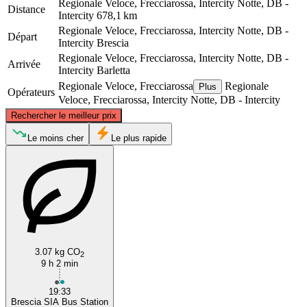
Regionale Veloce, Frecciarossa, Intercity Notte, DB -
Distance
Intercity
678,1 km
Regionale Veloce, Frecciarossa, Intercity Notte, DB -
Départ
Intercity
Brescia
Regionale Veloce, Frecciarossa, Intercity Notte, DB -
Arrivée
Intercity
Barletta
Regionale Veloce, Frecciarossa
Regionale
Plus
Opérateurs
Veloce, Frecciarossa, Intercity Notte, DB - Intercity
©
CARTO
, ©
OpenStreetMap
contributors
Rechercher le meilleur prix
Brescia
Le moins cher
Le plus rapide
3.07 kg CO
2
9 h 2 min
Barletta
19:33
Brescia SIA Bus Station