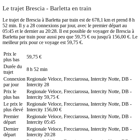
Le trajet Brescia - Barletta en train
Le trajet de Brescia à Barletta par train est de 678,1 km et prend 8 h
52 min. Il y a 28 connexions par jour, avec le premier départ au
05:45 et le dernier au 20:28. Il est possible de voyager de Brescia à
Barletta par train pour aussi peu que 59,75 € ou jusqu'à 156,00 €. Le
meilleur prix pour ce voyage est 59,75 €.
Prix ​​le
59,75 €
plus bas
Durée du
8 h 52 min
trajet
Connexion
Regionale Veloce, Frecciarossa, Intercity Notte, DB -
par jour
Intercity
28
Prix ​​le
Regionale Veloce, Frecciarossa, Intercity Notte, DB -
plus bas
Intercity
59,75 €
Le prix le
Regionale Veloce, Frecciarossa, Intercity Notte, DB -
plus élevé
Intercity
156,00 €
Premier
Regionale Veloce, Frecciarossa, Intercity Notte, DB -
départ
Intercity
05:45
Dernier
Regionale Veloce, Frecciarossa, Intercity Notte, DB -
départ
Intercity
20:28