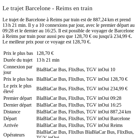
Le trajet Barcelone - Reims en train
Le trajet de Barcelone à Reims par train est de 887,24 km et prend
13 h 21 min. Il y a 10 connexions par jour, avec le premier départ au
09:28 et le dernier au 16:25. Il est possible de voyager de Barcelone
à Reims par train pour aussi peu que 128,70 € ou jusqu'à 234,99 €.
Le meilleur prix pour ce voyage est 128,70 €.
Prix ​​le plus bas
128,70 €
Durée du trajet
13 h 21 min
Connexion par
BlaBlaCar Bus, FlixBus, TGV inOui
10
jour
Prix ​​le plus bas
BlaBlaCar Bus, FlixBus, TGV inOui
128,70 €
Le prix le plus
BlaBlaCar Bus, FlixBus, TGV inOui
234,99 €
élevé
Premier départ
BlaBlaCar Bus, FlixBus, TGV inOui
09:28
Dernier départ
BlaBlaCar Bus, FlixBus, TGV inOui
16:25
Distance
BlaBlaCar Bus, FlixBus, TGV inOui
887,24 km
Départ
BlaBlaCar Bus, FlixBus, TGV inOui
Barcelone
Arrivée
BlaBlaCar Bus, FlixBus, TGV inOui
Reims
BlaBlaCar Bus, FlixBus
BlaBlaCar Bus, FlixBus,
Opérateurs
TGV inOui