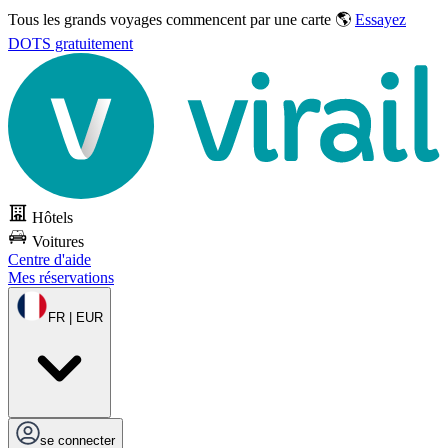
Tous les grands voyages commencent par une carte 🌎
Essayez
DOTS gratuitement
Hôtels
Voitures
Centre d'aide
Mes réservations
FR | EUR
se connecter