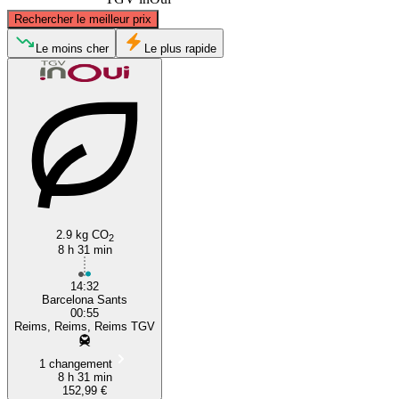
©
CARTO
, ©
OpenStreetMap
contributors
Rechercher le meilleur prix
Reims
Le moins cher
Le plus rapide
Barcelona
2.9 kg CO
2
8 h 31 min
14:32
Barcelona Sants
00:55
Reims, Reims, Reims TGV
1 changement
8 h 31 min
152,99 €