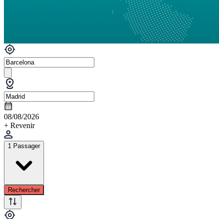
08/08/2026
+ Revenir
1 Passager
Rechercher