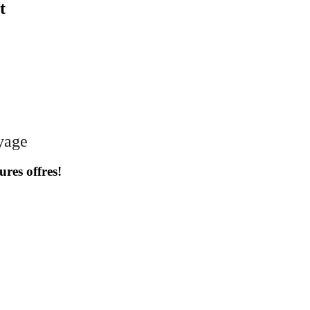
t
oyage
ures offres!