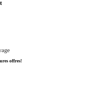
t
oyage
ures offres!