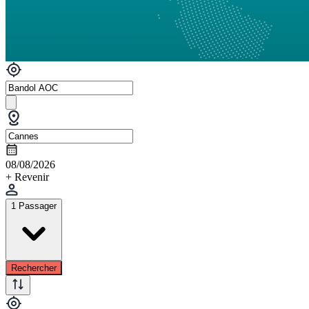
08/08/2026
+ Revenir
1 Passager
Rechercher