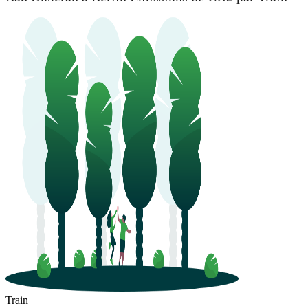
Train