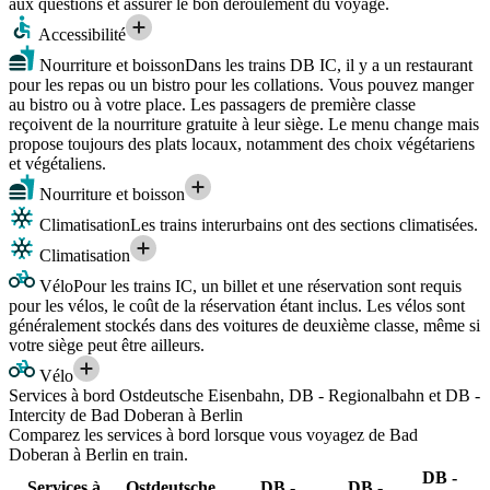
aux questions et assurer le bon déroulement du voyage.
Accessibilité
Nourriture et boisson
Dans les trains DB IC, il y a un restaurant
pour les repas ou un bistro pour les collations. Vous pouvez manger
au bistro ou à votre place. Les passagers de première classe
reçoivent de la nourriture gratuite à leur siège. Le menu change mais
propose toujours des plats locaux, notamment des choix végétariens
et végétaliens.
Nourriture et boisson
Climatisation
Les trains interurbains ont des sections climatisées.
Climatisation
Vélo
Pour les trains IC, un billet et une réservation sont requis
pour les vélos, le coût de la réservation étant inclus. Les vélos sont
généralement stockés dans des voitures de deuxième classe, même si
votre siège peut être ailleurs.
Vélo
Services à bord Ostdeutsche Eisenbahn, DB - Regionalbahn et DB -
Intercity de Bad Doberan à Berlin
Comparez les services à bord lorsque vous voyagez de Bad
Doberan à Berlin en train.
DB -
Services à
Ostdeutsche
DB -
DB -