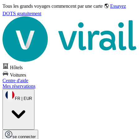
Tous les grands voyages commencent par une carte 🌎
Essayez
DOTS gratuitement
Hôtels
Voitures
Centre d'aide
Mes réservations
FR | EUR
se connecter