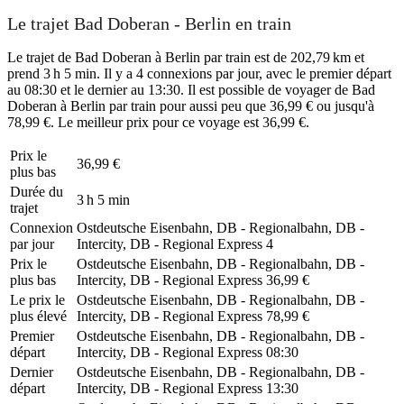
Le trajet Bad Doberan - Berlin en train
Le trajet de Bad Doberan à Berlin par train est de 202,79 km et
prend 3 h 5 min. Il y a 4 connexions par jour, avec le premier départ
au 08:30 et le dernier au 13:30. Il est possible de voyager de Bad
Doberan à Berlin par train pour aussi peu que 36,99 € ou jusqu'à
78,99 €. Le meilleur prix pour ce voyage est 36,99 €.
Prix ​​le
36,99 €
plus bas
Durée du
3 h 5 min
trajet
Connexion
Ostdeutsche Eisenbahn, DB - Regionalbahn, DB -
par jour
Intercity, DB - Regional Express
4
Prix ​​le
Ostdeutsche Eisenbahn, DB - Regionalbahn, DB -
plus bas
Intercity, DB - Regional Express
36,99 €
Le prix le
Ostdeutsche Eisenbahn, DB - Regionalbahn, DB -
plus élevé
Intercity, DB - Regional Express
78,99 €
Premier
Ostdeutsche Eisenbahn, DB - Regionalbahn, DB -
départ
Intercity, DB - Regional Express
08:30
Dernier
Ostdeutsche Eisenbahn, DB - Regionalbahn, DB -
départ
Intercity, DB - Regional Express
13:30