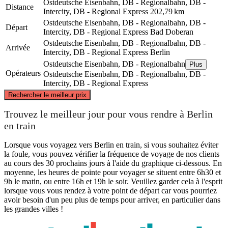
Ostdeutsche Eisenbahn, DB - Regionalbahn, DB -
Distance
Intercity, DB - Regional Express
202,79 km
Ostdeutsche Eisenbahn, DB - Regionalbahn, DB -
Départ
Intercity, DB - Regional Express
Bad Doberan
Ostdeutsche Eisenbahn, DB - Regionalbahn, DB -
Arrivée
Intercity, DB - Regional Express
Berlin
Ostdeutsche Eisenbahn, DB - Regionalbahn
Plus
Opérateurs
Ostdeutsche Eisenbahn, DB - Regionalbahn, DB -
Intercity, DB - Regional Express
©
CARTO
, ©
OpenStreetMap
contributors
Rechercher le meilleur prix
Bad Doberan
Trouvez le meilleur jour pour vous rendre à Berlin
en train
Lorsque vous voyagez vers Berlin en train, si vous souhaitez éviter
la foule, vous pouvez vérifier la fréquence de voyage de nos clients
au cours des 30 prochains jours à l'aide du graphique ci-dessous. En
moyenne, les heures de pointe pour voyager se situent entre 6h30 et
9h le matin, ou entre 16h et 19h le soir. Veuillez garder cela à l'esprit
lorsque vous vous rendez à votre point de départ car vous pourriez
avoir besoin d'un peu plus de temps pour arriver, en particulier dans
les grandes villes !
Berlin