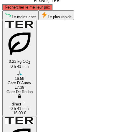
FlixBus, TER
©
CARTO
, ©
OpenStreetMap
contributors
Rechercher le meilleur prix
Le moins cher
Le plus rapide
Auray
Redon
0.23 kg CO
2
0 h 41 min
16:58
Gare D"Auray
17:39
Gare De Redon
direct
0 h 41 min
16,00 €