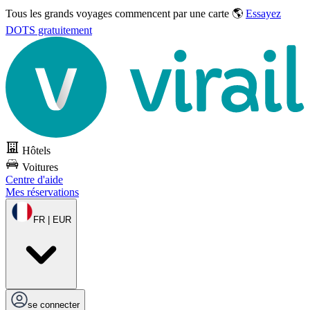
Tous les grands voyages commencent par une carte 🌎
Essayez
DOTS gratuitement
Hôtels
Voitures
Centre d'aide
Mes réservations
FR | EUR
se connecter