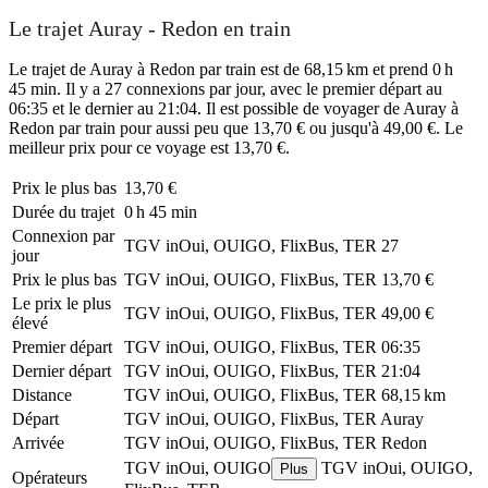
Le trajet Auray - Redon en train
Le trajet de Auray à Redon par train est de 68,15 km et prend 0 h
45 min. Il y a 27 connexions par jour, avec le premier départ au
06:35 et le dernier au 21:04. Il est possible de voyager de Auray à
Redon par train pour aussi peu que 13,70 € ou jusqu'à 49,00 €. Le
meilleur prix pour ce voyage est 13,70 €.
Prix ​​le plus bas
13,70 €
Durée du trajet
0 h 45 min
Connexion par
TGV inOui, OUIGO, FlixBus, TER
27
jour
Prix ​​le plus bas
TGV inOui, OUIGO, FlixBus, TER
13,70 €
Le prix le plus
TGV inOui, OUIGO, FlixBus, TER
49,00 €
élevé
Premier départ
TGV inOui, OUIGO, FlixBus, TER
06:35
Dernier départ
TGV inOui, OUIGO, FlixBus, TER
21:04
Distance
TGV inOui, OUIGO, FlixBus, TER
68,15 km
Départ
TGV inOui, OUIGO, FlixBus, TER
Auray
Arrivée
TGV inOui, OUIGO, FlixBus, TER
Redon
TGV inOui, OUIGO
TGV inOui, OUIGO,
Plus
Opérateurs