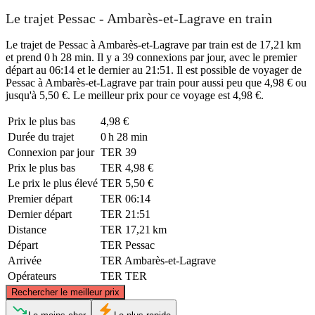
Le trajet Pessac - Ambarès-et-Lagrave en train
Le trajet de Pessac à Ambarès-et-Lagrave par train est de 17,21 km
et prend 0 h 28 min. Il y a 39 connexions par jour, avec le premier
départ au 06:14 et le dernier au 21:51. Il est possible de voyager de
Pessac à Ambarès-et-Lagrave par train pour aussi peu que 4,98 € ou
jusqu'à 5,50 €. Le meilleur prix pour ce voyage est 4,98 €.
Prix ​​le plus bas
4,98 €
Durée du trajet
0 h 28 min
Connexion par jour
TER
39
Prix ​​le plus bas
TER
4,98 €
Le prix le plus élevé
TER
5,50 €
Premier départ
TER
06:14
Dernier départ
TER
21:51
Distance
TER
17,21 km
Départ
TER
Pessac
Arrivée
TER
Ambarès-et-Lagrave
Opérateurs
TER
TER
©
CARTO
, ©
OpenStreetMap
contributors
Rechercher le meilleur prix
Ambarès-et-Lagrave