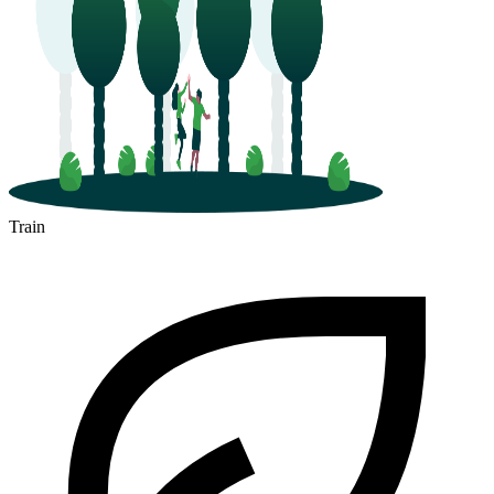
Train