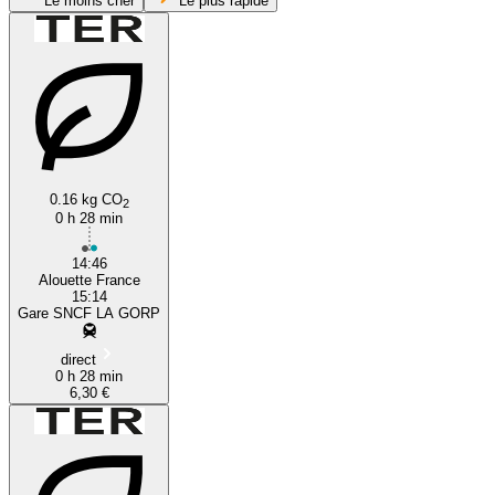
Le moins cher
Le plus rapide
0.16 kg CO
2
Pessac
0 h 28 min
14:46
Alouette France
15:14
Gare SNCF LA GORP
direct
0 h 28 min
6,30 €