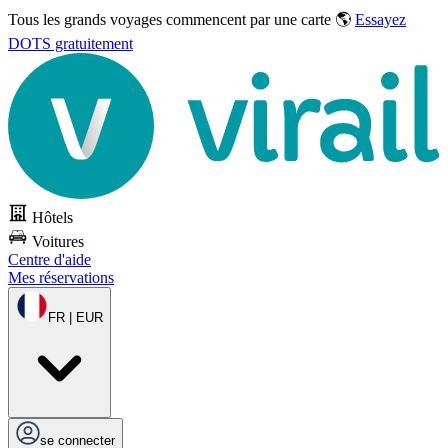
Tous les grands voyages commencent par une carte 🌎
Essayez
DOTS gratuitement
Hôtels
Voitures
Centre d'aide
Mes réservations
FR | EUR
se connecter