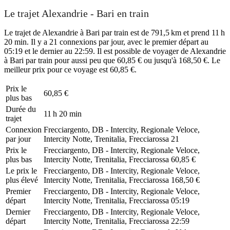
Le trajet Alexandrie - Bari en train
Le trajet de Alexandrie à Bari par train est de 791,5 km et prend 11 h
20 min. Il y a 21 connexions par jour, avec le premier départ au
05:19 et le dernier au 22:59. Il est possible de voyager de Alexandrie
à Bari par train pour aussi peu que 60,85 € ou jusqu'à 168,50 €. Le
meilleur prix pour ce voyage est 60,85 €.
Prix ​​le
60,85 €
plus bas
Durée du
11 h 20 min
trajet
Connexion
Frecciargento, DB - Intercity, Regionale Veloce,
par jour
Intercity Notte, Trenitalia, Frecciarossa
21
Prix ​​le
Frecciargento, DB - Intercity, Regionale Veloce,
plus bas
Intercity Notte, Trenitalia, Frecciarossa
60,85 €
Le prix le
Frecciargento, DB - Intercity, Regionale Veloce,
plus élevé
Intercity Notte, Trenitalia, Frecciarossa
168,50 €
Premier
Frecciargento, DB - Intercity, Regionale Veloce,
départ
Intercity Notte, Trenitalia, Frecciarossa
05:19
Dernier
Frecciargento, DB - Intercity, Regionale Veloce,
départ
Intercity Notte, Trenitalia, Frecciarossa
22:59