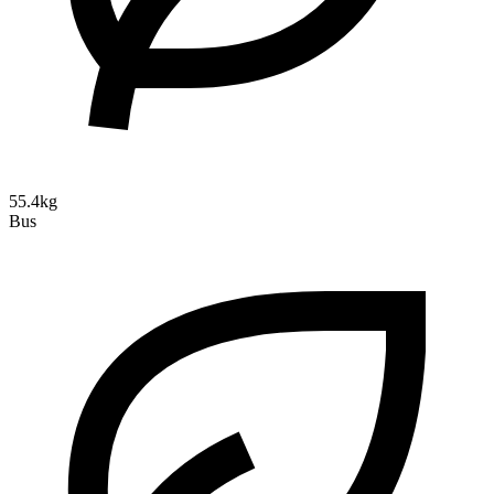
55.4kg
Bus