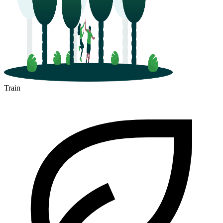
Train