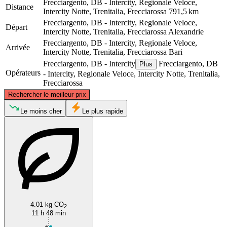
Frecciargento, DB - Intercity, Regionale Veloce,
Distance
Intercity Notte, Trenitalia, Frecciarossa
791,5 km
Frecciargento, DB - Intercity, Regionale Veloce,
Départ
Intercity Notte, Trenitalia, Frecciarossa
Alexandrie
Frecciargento, DB - Intercity, Regionale Veloce,
Arrivée
Intercity Notte, Trenitalia, Frecciarossa
Bari
Frecciargento, DB - Intercity
Frecciargento, DB
Plus
Opérateurs
- Intercity, Regionale Veloce, Intercity Notte, Trenitalia,
Frecciarossa
©
CARTO
, ©
OpenStreetMap
contributors
Rechercher le meilleur prix
Alessandria
Le moins cher
Le plus rapide
4.01 kg CO
2
Bari
11 h 48 min