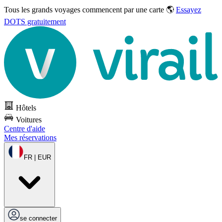
Tous les grands voyages commencent par une carte 🌎
Essayez
DOTS gratuitement
Hôtels
Voitures
Centre d'aide
Mes réservations
FR | EUR
se connecter