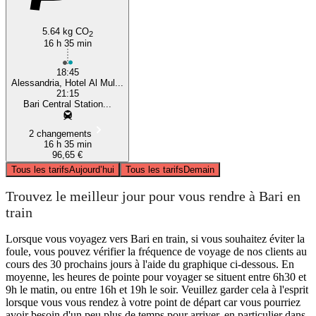
5.64 kg CO
2
16 h 35 min
18:45
Alessandria, Hotel Al Mul...
21:15
Bari Central Station...
2 changements
16 h 35 min
96,65 €
Tous les tarifs
Aujourd’hui
Tous les tarifs
Demain
Trouvez le meilleur jour pour vous rendre à Bari en
train
Lorsque vous voyagez vers Bari en train, si vous souhaitez éviter la
foule, vous pouvez vérifier la fréquence de voyage de nos clients au
cours des 30 prochains jours à l'aide du graphique ci-dessous. En
moyenne, les heures de pointe pour voyager se situent entre 6h30 et
9h le matin, ou entre 16h et 19h le soir. Veuillez garder cela à l'esprit
lorsque vous vous rendez à votre point de départ car vous pourriez
avoir besoin d'un peu plus de temps pour arriver, en particulier dans